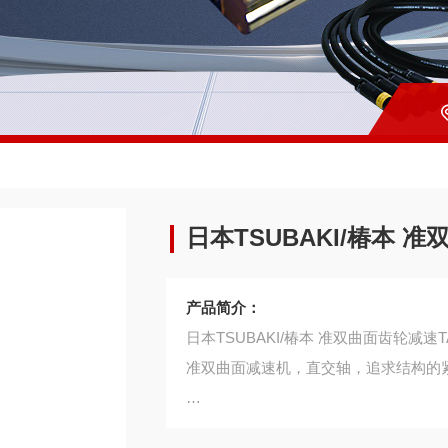
日本TSUBAKI/椿本 准
产品简介：
日本TSUBAKI/椿本 准双曲面齿轮减速TA
准双曲面减速机，直交轴，追求结构的
・与蜗轮相比，滑动少，高效率。相同