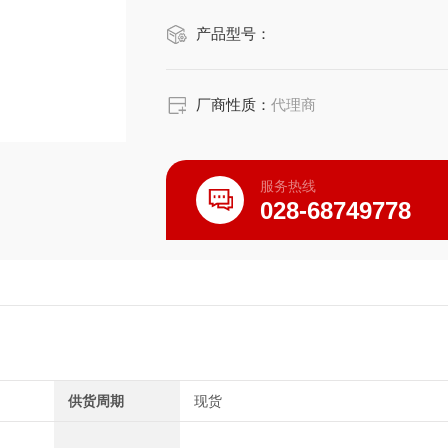
・特别重视高度尺寸，构造极其紧凑。
产品型号：
・可提供带伺服电机的类型，另有其他
・运用齿轮电机的高度加工技术，有效
・已封入润滑脂，可直接使用。安装自
厂商性质：
代理商
服务热线
028-68749778
供货周期
现货