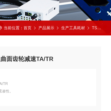
当前位置：
首页
产品展示
生产工具耗材
TSUBAKI/椿本
双曲面齿轮减速TA/TR
/TR
紧凑性。
输出时，消费电力少。