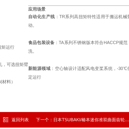
应用场景
自动化生产线
：TR系列高扭矩特性适用于搬运机械
动。
食品包装设备
：TA系列不锈钢版本符合HACCP规
扭矩运行
洗。
孔，可选扭矩臂
新能源领域
：空心轴设计适配风电变桨系统，-30℃
定运行
制材料）
返回列表
下一个：
日本TSUBAKI/椿本迷你准双曲面齿轮减速电机