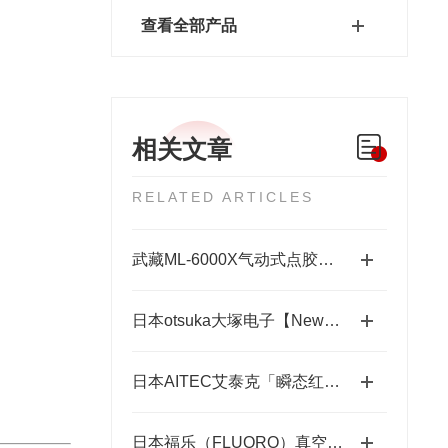
查看全部产品
相关文章
RELATED ARTICLES
武藏ML-6000X气动式点胶机维护体系：从预防性保养到智能运维
日本otsuka大塚电子【New】RETS-100nx相位差测量装置
日本AITEC艾泰克「瞬态红外脉冲加热模块」总代理
日本福乐（FLUORO）真空吸笔半导体精密搬运工具-藤田光学