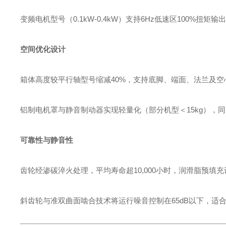
变频电机型号（0.1kW-0.4kW）支持6Hz低速区100%扭
空间优化设计
箱体高度较平行轴型号缩减40%，支持底脚、端面、法兰及
铝制电机罩与静音制动器实现轻量化（部分机型＜15kg），同时
可靠性与静音性
齿轮经渗碳淬火处理，平均寿命超10,000小时，润滑脂预填
斜齿轮与准双曲面啮合技术将运行噪音控制在65dB以下，适