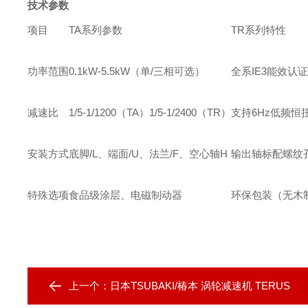
技术参数
项目
TA系列参数
TR系列特性
功率范围
0.1kW-5.5kW（单/三相可选）
全系IE3能效认证
减速比
1/5-1/1200（TA）1/5-1/2400（TR）
支持6Hz低频恒
安装方式
底脚/L、端面/U、法兰/F、空心轴H
输出轴标配螺纹
特殊选项
食品级涂层、电磁制动器
环保包装（无木
上一个：
日本TSUBAKI/椿本 涡轮减速机 TERUS