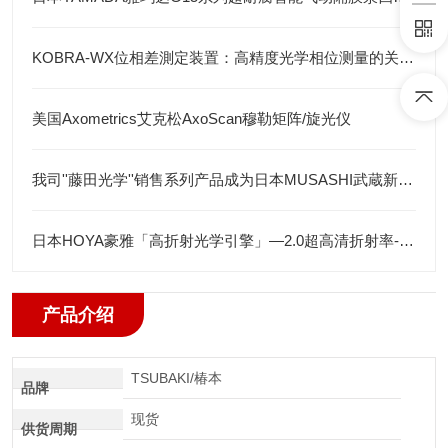
KOBRA-WX位相差測定装置：高精度光学相位测量的关键技术解析
美国Axometrics艾克松AxoScan穆勒矩阵/旋光仪
我司''藤田光学''销售系列产品成为日本MUSASHI武蔵新的代理店
日本HOYA豪雅「高折射光学引擎」—2.0超高清折射率-总代理藤田光学
产品介绍
TSUBAKI/椿本
品牌
现货
供货周期