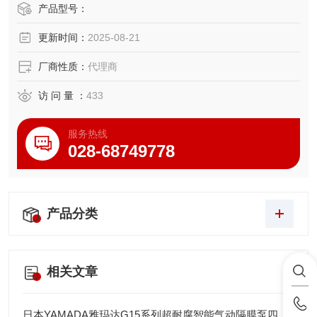
多种用途目的。
产品型号：
・装置的紧凑化：削减零件数目，降低成本。
更新时间：
2025-08-21
・丰富的选配件：电机种类选项丰富，可提供海外规格电
机，止动一键式开放等类型。
厂商性质：
代理商
访 问 量 ：
433
服务热线
028-68749778
产品分类
相关文章
日本YAMADA雅玛达G15系列超耐腐智能气动隔膜泵四川代理店