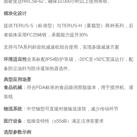
面硬度达HRC58-62，确保10,000小时以上使用寿命。
模块化设计
提供TERUS-S（标准型）与TERUS-H（重载型）两种系列，后
者箱体采用FC25铸铁，承载能力提升30%
支持与TA系列斜齿轮减速机组合使用，实现多级减速方案
环境适应性
全系标配IP54防护等级，-20℃至+50℃宽温运行，配
备防尘油封与防冷凝加热器选件。
典型应用场景
食品机械
：符合FDA标准的食品级润滑脂版本，用于搅拌机、灌
装线
物流系统
：中空轴型可直接对接输送滚筒，减少传动环节
医疗设备
：低噪音特性（≤55dB）满足洁净室要求
选型参数示例