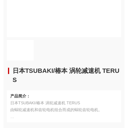
日本TSUBAKI/椿本 涡轮减速机 TERU
S
产品简介：
日本TSUBAKI/椿本 涡轮减速机 TERUS
由蜗轮减速机和齿轮电机组合而成的蜗轮齿轮电机。
・优异的蜗轮特性：适用于要求高强度・低噪音・自锁性等