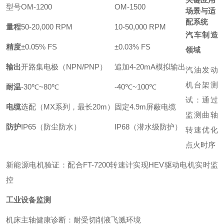
型号
OM-1200
OM-1500
场景与适
配系统
量程
50-20,000 RPM
10-50,000 RPM
汽车制造
精度
±0.05% FS
±0.03% FS
领域
输出
开路集电极（NPN/PNP）
追加4-20mA模拟输出
汽油发动
机台架测
耐温
-30℃~80℃
-40℃~100℃
试：通过
电缆
选配（MX系列，最长20m）
固定4.9m屏蔽电缆
监测曲轴
防护
IP65（防尘防水）
IP68（潜水级防护）
转速优化
点火时序
新能源电机验证：配合FT-7200转速计实现HEV驱动电机实时监
控
工业设备监测
机床主轴健康诊断：耐受切削液飞溅环境