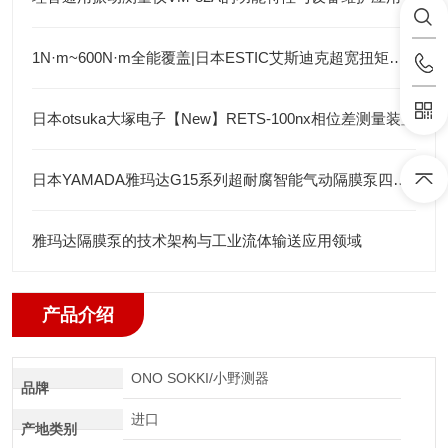
1N·m~600N·m全能覆盖|日本ESTIC艾斯迪克超宽扭矩弯头枪
日本otsuka大塚电子【New】RETS-100nx相位差测量装置
日本YAMADA雅玛达G15系列超耐腐智能气动隔膜泵四川代理店
雅玛达隔膜泵的技术架构与工业流体输送应用领域
产品介绍
ONO SOKKI/小野测器
品牌
进口
产地类别