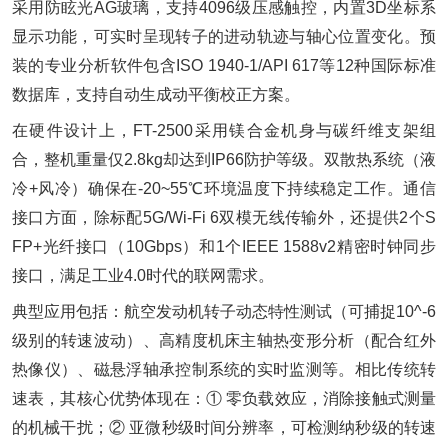
采用防眩光AG玻璃，支持4096级压感触控，内置3D坐标系
显示功能，可实时呈现转子的进动轨迹与轴心位置变化。预
装的专业分析软件包含ISO 1940-1/API 617等12种国际标准
数据库，支持自动生成动平衡校正方案。
在硬件设计上，FT-2500采用镁合金机身与碳纤维支架组
合，整机重量仅2.8kg却达到IP66防护等级。双散热系统（液
冷+风冷）确保在-20~55℃环境温度下持续稳定工作。通信
接口方面，除标配5G/Wi-Fi 6双模无线传输外，还提供2个S
FP+光纤接口（10Gbps）和1个IEEE 1588v2精密时钟同步
接口，满足工业4.0时代的联网需求。
典型应用包括：航空发动机转子动态特性测试（可捕捉10^-6
级别的转速波动）、高精度机床主轴热变形分析（配合红外
热像仪）、磁悬浮轴承控制系统的实时监测等。相比传统转
速表，其核心优势体现在：① 零负载效应，消除接触式测量
的机械干扰；② 亚微秒级时间分辨率，可检测纳秒级的转速