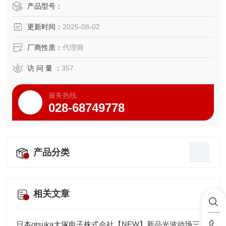
40-1动平衡标准数据库。通过IP66防护认证，标配千兆以太
产品型号：
网和5G模块，适用于航空发动机、精密机床主轴等装备的研
更新时间：
2025-08-02
发与故
厂商性质：
代理商
访 问 量 ：
357
服务热线
028-68749778
产品分类
相关文章
日本otsuka大塚电子株式会社【NEW】新品光波动场三次元显微镜MINUK