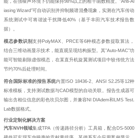
能，在强噪声环境下仍能保持98%以上的相干函数精度。"Anti-Al
iasing Wizard"可自动识别并抑制频谱混叠现象，实测在汽车传动
系统测试中可将谐波干扰降低40%（基于丰田汽车技术报告数
据）。
模态参数识别
支持PolyMAX、PRCE等6种模态参数提取算法，
结合三维动画显示技术，能直观呈现结构振型。其"Auto-MAC"功
能可智能剔除虚假模态，在某直升机旋翼测试项目中较传统方法
节约70%后处理时间。
符合国际标准的报告系统
内置ISO 18436-2、ANSI S2.25等12种
标准模板，支持测试数据与CAD模型的自动关联。报告生成器可
输出含相位信息的彩色坎贝尔图，并兼容NI DIAdem和LMS Test.
Lab数据格式。
行业定制化解决方案
汽车NVH领域
集成TPA（传递路径分析）工具箱，配合DS-5000
硬件可实现车内噪声的贡献量排序。某德系车企应用案例显示，