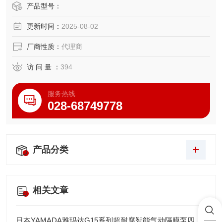
过多窗口联动界面实现振动噪声数据的可视化关联分析，“一
产品型号：
键式“自动补偿技术能有效消除环境干扰，在汽车NVH和电机
更新时间：
2025-08-02
振动测试领域具有显著优势。
厂商性质：
代理商
访 问 量 ：
394
服务热线
028-68749778
产品分类
相关文章
日本YAMADA雅玛达G15系列超耐腐智能气动隔膜泵四川代理店