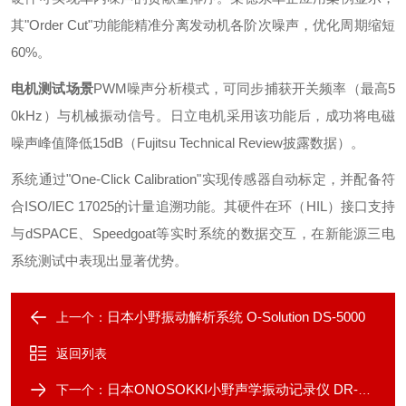
其"Order Cut"功能能精准分离发动机各阶次噪声，优化周期缩短
60%。
电机测试场景
PWM噪声分析模式，可同步捕获开关频率（最高5
0kHz）与机械振动信号。日立电机采用该功能后，成功将电磁
噪声峰值降低15dB（Fujitsu Technical Review披露数据）。
系统通过"One-Click Calibration"实现传感器自动标定，并配备符
合ISO/IEC 17025的计量追溯功能。其硬件在环（HIL）接口支持
与dSPACE、Speedgoat等实时系统的数据交互，在新能源三电
系统测试中表现出显著优势。
日本小野振动解析系统 O-Solution DS-5000
上一个：
返回列表
日本ONOSOKKI小野声学振动记录仪 DR-7100
下一个：