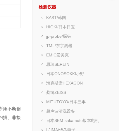
检测仪器
KAST/韩国
HIOKI/日本日置
jp-probe/探头
TML/东京测器
EMIC爱美克
思瑞SEREIN
日本ONOSOKKI小野
海克斯康HEXAGON
蔡司ZEISS
MITUTOYO/日本三丰
克斯康不断创
超声波清洗设备
扫描、非接
日本SEM-sakamoto坂本电机
IIJIMA/饭岛电子