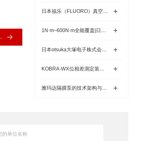
日本福乐（FLUORO）真空吸笔半导体精密搬运工具-藤田光学
1N·m~600N·m全能覆盖|日本ESTIC艾斯迪克超宽扭矩弯头枪
日本otsuka大塚电子株式会社【NEW】新品光波动场三次元显微镜MINUK
KOBRA-WX位相差測定装置技术原理：让“相位”变成“光强”
雅玛达隔膜泵的技术架构与工业流体输送应用领域