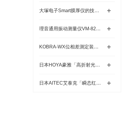
大塚电子Smart膜厚仪的技术特点与应用优势
理音通用振动测量仪VM-82A的功能特性与设备维护应用
KOBRA-WX位相差測定装置技术原理：让“相位”变成“光强”
日本HOYA豪雅「高折射光学引擎」—2.0超高清折射率-总代理藤田光学
日本AITEC艾泰克「瞬态红外脉冲加热模块」总代理