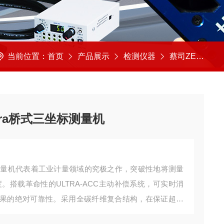
当前位置：
首页
产品展示
检测仪器
蔡司ZEISS
ultra桥式三坐标测量机
桥式三坐标测量机代表着工业计量领域的究极之作，突破性地将测量
新高度。搭载革命性的ULTRA-ACC主动补偿系统，可实时消
果的绝对可靠性。采用全碳纤维复合结构，在保证超高