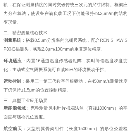
轨，在保证测量精度的同时突破传统三次元的尺寸限制。框架应
力分布算法，使设备在满负载工况下仍能保持≤3.2μm/m的结构
变形量。
二、精密测量核心技术
测量系统
：搭载0.5μm分辨率的光栅尺系统，配合RENISHAW S
P80扫描测头，实现2.8μm/100mm的重复定位精度。
环境适应
：内置16通道温度传感器矩阵，实时补偿温度梯度变
化；主动式空气隔振系统可衰减85%的环境振动干扰。
运动控制
：采用三丰第三代数字伺服驱动，在450mm/s测量速度
下仍保持±1.5μm的位置控制精度。
三、典型工业应用场景
新能源领域
：完整测量风电叶片根端法兰（直径1800mm）的平
面度与螺栓孔位置度。
航空航天
：大型机翼骨架组件（长度1500mm）的形位公差检