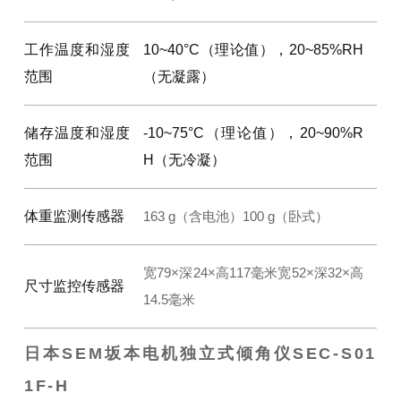
工作温度和湿度
10~40°C（理论值），20~85%RH
范围
（无凝露）
储存温度和湿度
-10~75°C（理论值），20~90%R
范围
H（无冷凝）
体重
监测传感器
163 g（含电池）
100 g（卧式）
宽79×深24×高117毫米
宽52×深32×高
尺寸监控
传感器
14.5毫米
日本SEM坂本电机独立式倾角仪
SEC-S01
1F-H