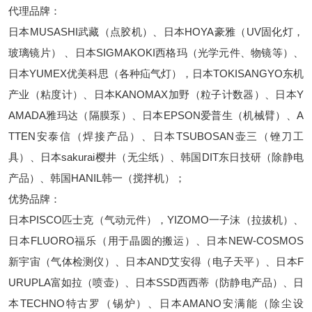
代理品牌：
日本MUSASHI武藏（点胶机）、日本HOYA豪雅（UV固化灯，
玻璃镜片） 、日本SIGMAKOKI西格玛（光学元件、物镜等）、
日本YUMEX优美科思（各种疝气灯），日本TOKISANGYO东机
产业（粘度计）、日本KANOMAX加野（粒子计数器）、日本Y
AMADA雅玛达（隔膜泵）、日本EPSON爱普生（机械臂）、A
TTEN安泰信（焊接产品）、日本TSUBOSAN壶三（锉刀工
具）、日本sakurai樱井（无尘纸）、韩国DIT东日技研（除静电
产品）、韩国HANIL韩一（搅拌机）；
优势品牌：
日本PISCO匹士克（气动元件），YIZOMO一子沫（拉拔机）、
日本FLUORO福乐（用于晶圆的搬运）、日本NEW-COSMOS
新宇宙（气体检测仪）、日本AND艾安得（电子天平）、日本F
URUPLA富如拉（喷壶）、日本SSD西西蒂（防静电产品）、日
本TECHNO特古罗（锡炉）、日本AMANO安满能（除尘设