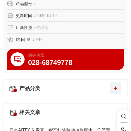
设计符合IP54防护标准，支持-10℃~40℃环境稳定工作，特
产品型号：
别适用于制药分装、物流检重等需要快速声光反馈的生产线
更新时间：
2025-07-04
场景，可提升40%以上分选效率。
厂商性质：
代理商
访 问 量 ：
440
服务热线
028-68749778
产品分类
相关文章
日本AITEC艾泰克「瞬态红外脉冲加热模块」总代理