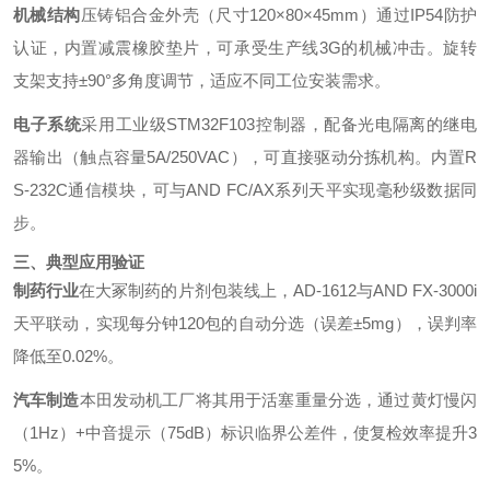
机械结构
压铸铝合金外壳（尺寸120×80×45mm）通过IP54防护
认证，内置减震橡胶垫片，可承受生产线3G的机械冲击。旋转
支架支持±90°多角度调节，适应不同工位安装需求。
电子系统
采用工业级STM32F103控制器，配备光电隔离的继电
器输出（触点容量5A/250VAC），可直接驱动分拣机构。内置R
S-232C通信模块，可与AND FC/AX系列天平实现毫秒级数据同
步。
三、典型应用验证
制药行业
在大冢制药的片剂包装线上，AD-1612与AND FX-3000i
天平联动，实现每分钟120包的自动分选（误差±5mg），误判率
降低至0.02%。
汽车制造
本田发动机工厂将其用于活塞重量分选，通过黄灯慢闪
（1Hz）+中音提示（75dB）标识临界公差件，使复检效率提升3
5%。