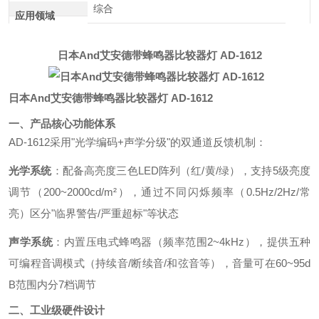
综合
应用领域
日本And艾安德带蜂鸣器比较器灯 AD-1612
日本And艾安德带蜂鸣器比较器灯 AD-1612
一、产品核心功能体系
AD-1612采用"光学编码+声学分级"的双通道反馈机制：
光学系统
：配备高亮度三色LED阵列（红/黄/绿），支持5级亮度
调节（200~2000cd/m²），通过不同闪烁频率（0.5Hz/2Hz/常
亮）区分"临界警告/严重超标"等状态
声学系统
：内置压电式蜂鸣器（频率范围2~4kHz），提供五种
可编程音调模式（持续音/断续音/和弦音等），音量可在60~95d
B范围内分7档调节
二、工业级硬件设计