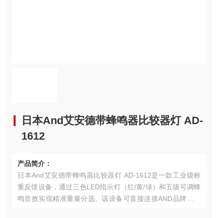
日本And艾安德带蜂鸣器比较器灯 AD-
1612
产品简介：
日本And艾安德带蜂鸣器比较器灯 AD-1612是一款工业级称
重反馈设备，通过三色LED指示灯（红/黄/绿）和五级可调蜂
鸣音效实现精准重量分选。该设备可直接连接AND品牌电子
秤，实时进行“少-稍少-合格-稍多-多“五级判定，其金属外壳