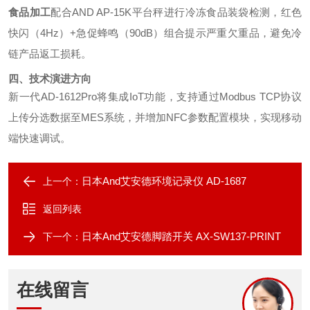
食品加工
配合AND AP-15K平台秤进行冷冻食品装袋检测，红色
快闪（4Hz）+急促蜂鸣（90dB）组合提示严重欠重品，避免冷
链产品返工损耗。
四、技术演进方向
新一代AD-1612Pro将集成IoT功能，支持通过Modbus TCP协议
上传分选数据至MES系统，并增加NFC参数配置模块，实现移动
端快速调试。
日本And艾安德环境记录仪 AD-1687
上一个：
返回列表
日本And艾安德脚踏开关 AX-SW137-PRINT
下一个：
在线留言