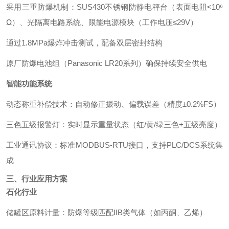
采用三重防爆机制：SUS430不锈钢防静电秤台（表面电阻<10⁶
Ω）、光隔离电路系统、限能电源模块（工作电压≤29V）
通过1.8MPa爆炸冲击测试，配备双层密封结构
原厂防爆电池组（Panasonic LR20系列）确保持续安全供电
智能功能系统
动态称重补偿技术：自动修正振动、偏载误差（精度±0.2%FS）
三色五级报警灯：实时显示重量状态（红/黄/绿三色+五级亮度）
工业通讯协议：标准MODBUS-RTU接口，支持PLC/DCS系统集
成
三、行业应用方案
石化行业
储罐区原料计量：防爆等级匹配IIB类气体（如丙酮、乙烯）