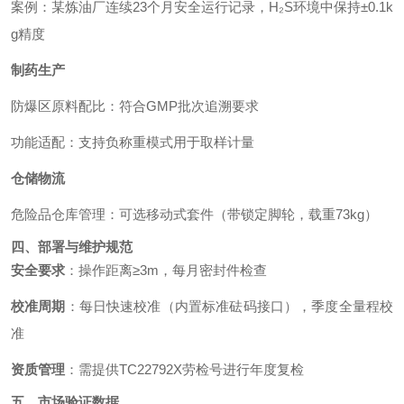
案例：某炼油厂连续23个月安全运行记录，H₂S环境中保持±0.1k
g精度
制药生产
防爆区原料配比：符合GMP批次追溯要求
功能适配：支持负称重模式用于取样计量
仓储物流
危险品仓库管理：可选移动式套件（带锁定脚轮，载重73kg）
四、部署与维护规范
安全要求
：操作距离≥3m，每月密封件检查
校准周期
：每日快速校准（内置标准砝码接口），季度全量程校
准
资质管理
：需提供TC22792X劳检号进行年度复检
五、市场验证数据