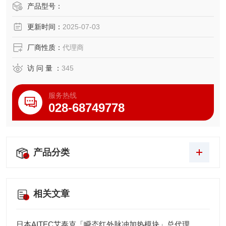
功能，支持MODBUS通讯，适用于石化储罐称重、危险品仓
产品型号：
储等场景，需配合原厂防爆配件使用并定期复检资质。
更新时间：
2025-07-03
厂商性质：
代理商
访 问 量 ：
345
服务热线
028-68749778
产品分类
相关文章
日本AITEC艾泰克「瞬态红外脉冲加热模块」总代理