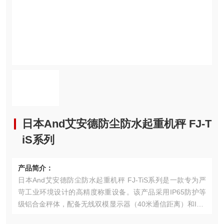
日本And艾安德防尘防水起重机秤 FJ-T
iS系列
产品简介：
日本And艾安德防尘防水起重机秤 FJ-TiS系列是一款专为严
苛工业环境设计的高精度称重设备。该产品采用IP65防护等
级铝合金秤体，配备无线双模显示器（40米通信距离）和ISD
冲击检测系统，支持100组数据存储与远程唤醒功能。在盐