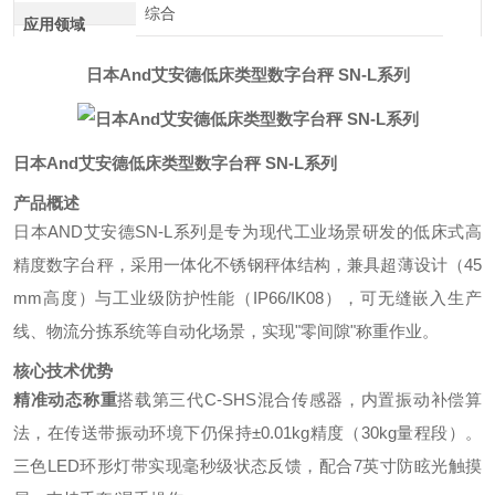
综合
应用领域
日本And艾安德低床类型数字台秤 SN-L系列
日本And艾安德低床类型数字台秤 SN-L系列
产品概述
日本AND艾安德SN-L系列是专为现代工业场景研发的低床式高
精度数字台秤，采用一体化不锈钢秤体结构，兼具超薄设计（45
mm高度）与工业级防护性能（IP66/IK08），可无缝嵌入生产
线、物流分拣系统等自动化场景，实现"零间隙"称重作业。
核心技术优势
精准动态称重
搭载第三代C-SHS混合传感器，内置振动补偿算
法，在传送带振动环境下仍保持±0.01kg精度（30kg量程段）。
三色LED环形灯带实现毫秒级状态反馈，配合7英寸防眩光触摸