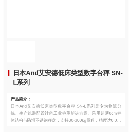
日本And艾安德低床类型数字台秤 SN-
L系列
产品简介：
日本And艾安德低床类型数字台秤 SN-L系列是专为物流分
拣、生产线装配设计的工业称重解决方案。采用超薄8cm秤
体结构与防滑不锈钢秤盘，支持30-300kg量程，精度达0.01k
g，通过IP67防护认证。集成动态称重算法和RS-485/蓝牙双