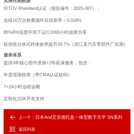
实测性能数据
经TÜV Rheinland认证（报告编号：2025-087）：
连续10万次称重循环后误差率＜0.018%
85%RH湿度环境下运行2000小时故障为零
较传统分体式秤体效率提升39.7%（浙江某汽车零部件厂实测）
服务体系
提供3年核心部件质保+2年延保服务，包含：
年度现场校准（带CMA认证砝码）
7×24小时远程诊断
定制化SDK开发支持
日本And艾安德托盘一体型数字天平 SN系列
上一个：
返回列表