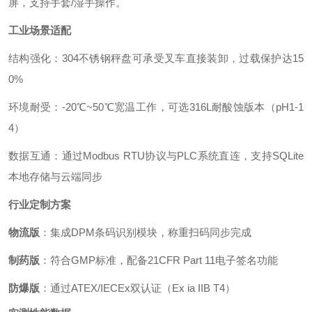
屏，支持手套/湿手操作。
工业场景适配
结构强化：304不锈钢秤盘可承受叉车直接装卸，过载保护达15
0%
环境耐受：-20℃~50℃宽温工作，可选316L耐酸蚀版本（pH1-1
4）
数据互通：通过Modbus RTU协议与PLC系统直连，支持SQLite
本地存储与云端同步
行业定制方案
物流版
：集成DPM条码识别模块，称重扫码同步完成
制药版
：符合GMP标准，配备21CFR Part 11电子签名功能
防爆版
：通过ATEX/IECEx双认证（Ex ia IIB T4）