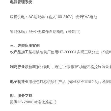
电源管理系统
双模供电：AC适配器（输入100-240V）或4节AA电池
智能休眠：5分钟无操作自动断电（可禁用）
三、典型应用案例
农产品加工
某柑橘包装厂使用HT-3000CL实现三级分选（S级80-1
制药行业
颗粒药剂分装时，通过"上限报警"功能严格控制装量差异（
电子制造业
用橙色灯标识缺件产品（螺丝标准重量2.3g，检测阈值2
四、服务支持
提供JIS Z9801标准校准证书