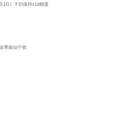
.1G）下仍保持±1d精度
滤传送带振动干扰
）