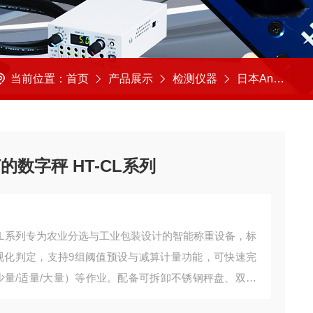
当前位置：
首页
产品展示
检测仪器
日本And艾安德
的数字秤 HT-CL系列
-CL系列专为农业分选与工业包装设计的智能称重设备，标
可视化判定，支持9组阈值预设与减算计量功能，可快速完
少量/适量/大量）等作业。配备可拆卸不锈钢秤盘、双电
具IP防护结构与自动关机功能，满足GMP车间与物流分拣