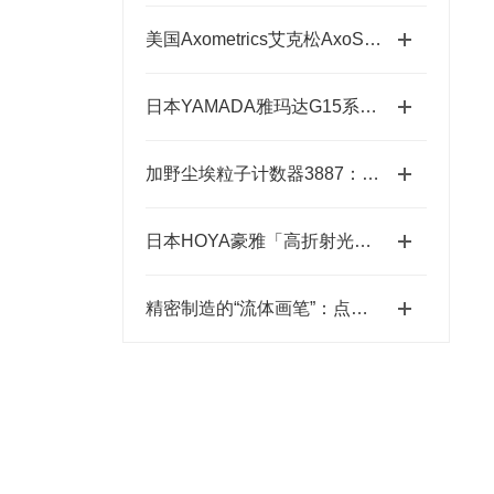
美国Axometrics艾克松AxoScan穆勒矩阵/旋光仪
日本YAMADA雅玛达G15系列超耐腐智能气动隔膜泵四川代理店
加野尘埃粒子计数器3887：洁净环境中的“微观哨兵”与洁净度“审计官”
日本HOYA豪雅「高折射光学引擎」—2.0超高清折射率-总代理藤田光学
精密制造的“流体画笔”：点胶机技术全景解析