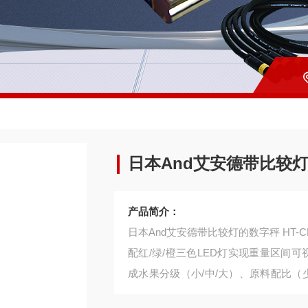
日本And艾安德带比较灯
产品简介：
日本And艾安德带比较灯的数字秤 HT
配红/绿/橙三色LED灯实现重量区间
成水果分级（小/中/大）、原料配比（
源系统（AC/电池）及防尘收纳盒，兼