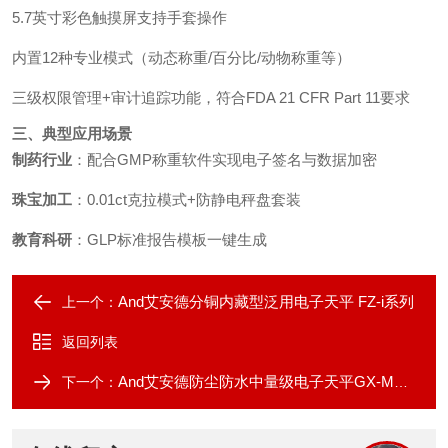
5.7英寸彩色触摸屏支持手套操作
内置12种专业模式（动态称重/百分比/动物称重等）
三级权限管理+审计追踪功能，符合FDA 21 CFR Part 11要求
三、典型应用场景
制药行业
：配合GMP称重软件实现电子签名与数据加密
珠宝加工
：0.01ct克拉模式+防静电秤盘套装
教育科研
：GLP标准报告模板一键生成
And艾安德分铜内藏型泛用电子天平 FZ-i系列
上一个：
返回列表
And艾安德防尘防水中量级电子天平GX-M系列
下一个：