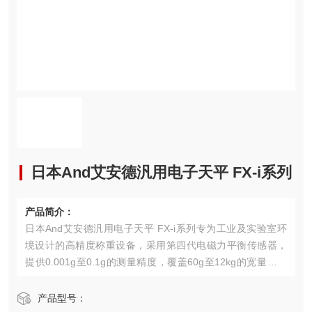
日本And艾安德汎用电子天平 FX-i系列
产品简介：
日本And艾安德汎用电子天平 FX-i系列专为工业及实验室环
境设计的高精度称重设备，采用第四代电磁力平衡传感器，
提供0.001g至0.1g的测量精度，覆盖60g至12kg的宽量程范
围。产品配备5.7英寸彩色触摸屏，支持动态称重、百分比测
量等12种专业模式，内置温度/振动实时补偿系统，通过IP54
产品型号：