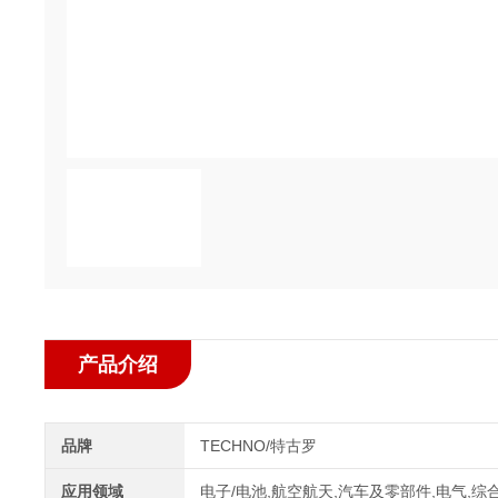
产品介绍
品牌
TECHNO/特古罗
应用领域
电子/电池,航空航天,汽车及零部件,电气,综