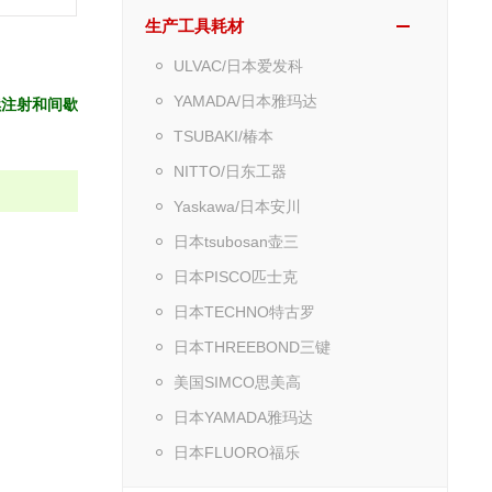
生产工具耗材
ULVAC/日本爱发科
YAMADA/日本雅玛达
续注射和间歇
TSUBAKI/椿本
NITTO/日东工器
Yaskawa/日本安川
日本tsubosan壶三
日本PISCO匹士克
日本TECHNO特古罗
日本THREEBOND三键
美国SIMCO思美高
日本YAMADA雅玛达
日本FLUORO福乐