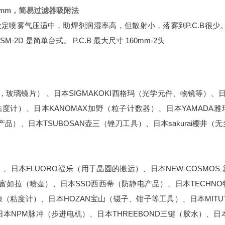
 mm，简易
过滤器吸附法
设定
喷雾气压适中，助焊剂润湿率高，但散射小，落雾到P.C.B很少
SM-2D 是简单台式。 P.C.B 最大尺寸 160mm-2头
，玻璃镜片） 、日本SIGMAKOKI西格玛（光学元件、物镜等）、日
粘度计）、日本KANOMAX加野（粒子计数器）、日本YAMADA
品）、日本TSUBOSAN壶三（锉刀工具）、日本sakurai樱井（
；
）、日本FLUORO福乐（用于晶圆的搬运）、日本NEW-COSMOS
A富如拉（喷壶）、日本SSD西西蒂（防静电产品）、日本TECHN
康（粘度计）、日本HOZAN宝山（镊子、钳子等工具）、日本MITU
NPM脉冲（步进电机）、日本THREEBOND三键（胶水）、日本O