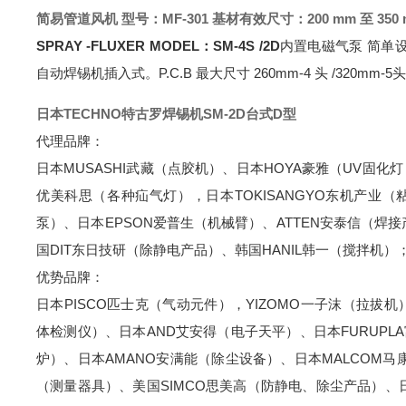
简易管道风机 型号：MF-301 基材有效尺寸：200 mm 至 350
SPRAY -FLUXER MODEL：SM-4S /2D
内置电磁气泵 简单
自动焊锡机插入式。
P.C.B 最大尺寸 260mm-4 头 /320mm-5头
日本TECHNO特古罗焊锡机SM-2D台式D型
代理品牌：
日本MUSASHI武藏（点胶机）、日本HOYA豪雅（UV固化灯
优美科思（各种疝气灯），日本TOKISANGYO东机产业（
泵）、日本EPSON爱普生（机械臂）、ATTEN安泰信（焊接产
国DIT东日技研（除静电产品）、韩国HANIL韩一（搅拌机）
优势品牌：
日本PISCO匹士克（气动元件），YIZOMO一子沫（拉拔机
体检测仪）、日本AND艾安得（电子天平）、日本FURUPL
炉）、日本AMANO安满能（除尘设备）、日本MALCOM马
（测量器具）、美国SIMCO思美高（防静电、除尘产品）、日本