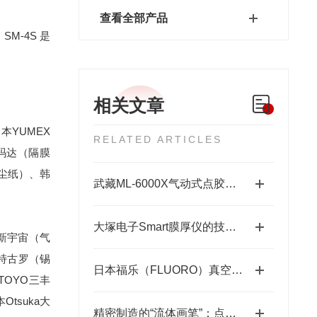
查看全部产品
。
SM-4S 是
相关文章
本YUMEX
RELATED ARTICLES
雅玛达（隔膜
无尘纸）、韩
武藏ML-6000X气动式点胶机维护体系：从预防性保养到智能运维
大塚电子Smart膜厚仪的技术特点与应用优势
 新宇宙（气
O特古罗（锡
日本福乐（FLUORO）真空吸笔半导体精密搬运工具-藤田光学
TOYO三丰
tsuka大
精密制造的“流体画笔”：点胶机技术全景解析