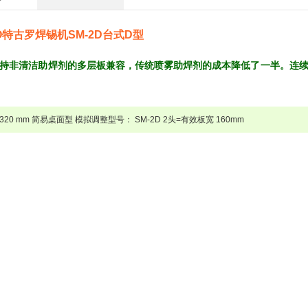
O特古罗焊锡机SM-2D台式D型
持非清洁助焊剂的多层板兼容，传统喷雾助焊剂的成本降低了一半。
连
320 mm 简易
桌面型 模拟调整
型号： SM-2D 2头=有效板宽 160mm