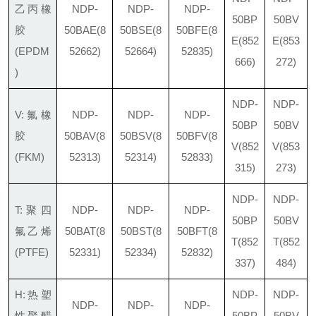
乙丙橡
NDP-
NDP-
NDP-
50BP
50BV
胶
50BAE
(8
50BSE
(8
50BFE
(8
E
(852
E
(853
(EPDM
52662)
52664)
52835)
666)
272)
)
NDP-
NDP-
V:氟橡
NDP-
NDP-
NDP-
50BP
50BV
胶
50BAV
(8
50BSV
(8
50BFV
(8
V
(852
V
(853
(FKM)
52313)
52314)
52833)
315)
273)
NDP-
NDP-
T:聚四
NDP-
NDP-
NDP-
50BP
50BV
氟乙烯
50BAT
(8
50BST
(8
50BFT
(8
T
(852
T
(852
(PTFE)
52331)
52334)
52832)
337)
484)
H:热塑
NDP-
NDP-
NDP-
NDP-
NDP-
性聚醋
50BP
50BV