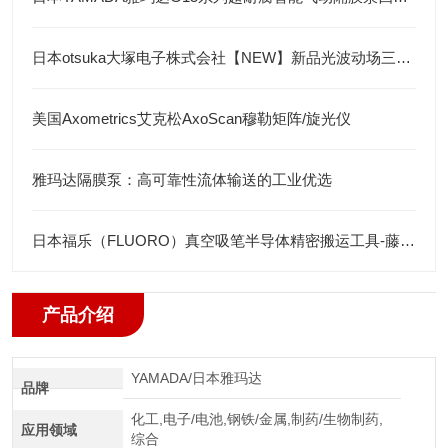
日本otsuka大塚电子株式会社【NEW】新品光波动场三次元显微镜MINUK
美国Axometrics艾克松AxoScan穆勒矩阵/旋光仪
雅玛达隔膜泵：高可靠性流体输送的工业优选
日本福乐（FLUORO）真空吸笔半导体精密搬运工具-藤田光学
产品介绍
YAMADA/日本雅玛达
品牌
化工,电子/电池,钢铁/金属,制药/生物制药,
应用领域
综合