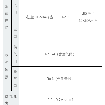
入
液
口
体
JIS法兰
JIS法兰10K50A相当
Rc 2
连
10K50A相当
吐
接
出
口
供
气
Rc 3/4（含空气阀）
空
口
气
连
排
接
气
Rc 1（含消音器）
口
供气压
0.2～0.7Mpa ※1
力