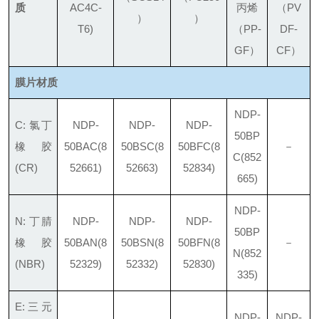
质
AC4C-
丙烯
（PV
）
）
T6)
（PP-
DF-
GF）
CF）
膜片材质
NDP-
C: 氯丁
NDP-
NDP-
NDP-
50BP
橡胶
50BAC
(8
50BSC
(8
50BFC
(8
－
C
(852
(CR)
52661)
52663)
52834)
665)
NDP-
N: 丁腈
NDP-
NDP-
NDP-
50BP
橡胶
50BAN
(8
50BSN
(8
50BFN
(8
－
N
(852
(NBR)
52329)
52332)
52830)
335)
E:三元
NDP-
NDP-