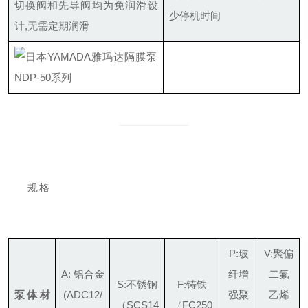
切换阀和先导阀均为免润滑设
少停机时间
计,无需定期润滑
规格
P:玻
V:聚偏
A: 铝合金
纤增
二氟
S:不锈钢
F:铸铁
泵体材
(ADC12/
强聚
乙烯
（SCS14
（FC250