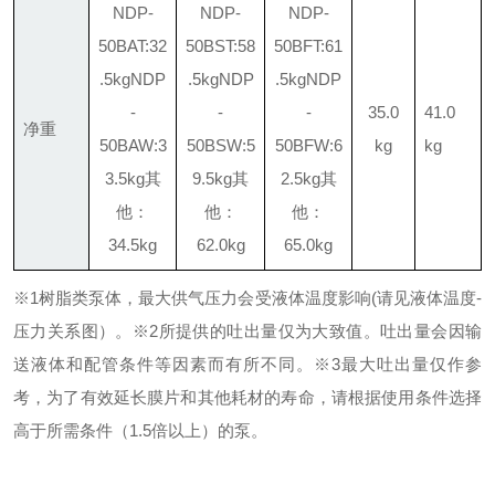
NDP-
NDP-
NDP-
50BAT:
32
50BST:
58
50BFT:
61
.5kg
NDP
.5kg
NDP
.5kg
NDP
-
-
-
35.0
41.0
净重
50BAW:
3
50BSW:
5
50BFW:
6
kg
kg
3.5kg
其
9.5kg
其
2.5kg
其
他：
他：
他：
34.5kg
62.0kg
65.0kg
※1树脂类泵体，最大供气压力会受液体温度影响(请见液体温度-
压力关系图）。
※2所提供的吐出量仅为大致值。吐出量会因输
送液体和配管条件等因素而有所不同。
※3最大吐出量仅作参
考，为了有效延长膜片和其他耗材的寿命，请根据使用条件选择
高于所需条件（1.5倍以上）的泵。