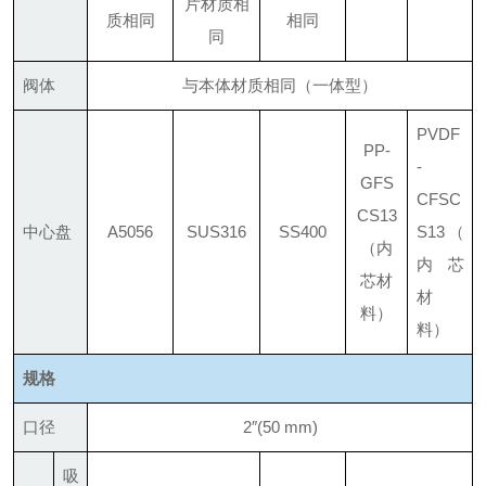
片材质相
质相同
相同
同
阀体
与本体材质相同（一体型）
PVDF
PP-
-
GF
S
CF
SC
CS13
中心盘
A5056
SUS316
SS400
S13
（
（内
内芯
芯材
材
料）
料）
规格
口径
2″(50 mm)
吸