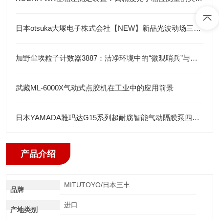
日本otsuka大塚电子株式会社【NEW】新品光波动场三次元显微镜MINUK
加野尘埃粒子计数器3887：洁净环境中的“微观哨兵”与洁净度“审计官”
武藏ML-6000X气动式点胶机在工业中的应用前景
日本YAMADA雅玛达G15系列超耐腐智能气动隔膜泵四川代理店
产品介绍
MITUTOYO/日本三丰
品牌
进口
产地类别