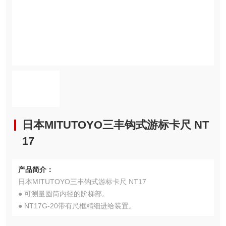
日本MITUTOYO三丰钩式游标卡尺 NT
17
产品简介：
日本MITUTOYO三丰钩式游标卡尺 NT17
● 可测量圆筒内径的阶梯部。
● NT17G-20带有尺框精细进给装置。