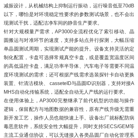
减振设计，从机械结构上抑制运行振动，运行噪音低至70dB
以下，哪怕是对环境稳定性要求的参数测试场景，也不会出
现测试干扰，适配洁净车间的静音生产要求。
针对大规模量产需求，AP3000全流程优化了索引移动、晶
圆搬运与对准环节的速度，支持多站点并行探测，大幅压缩
单晶圆测试周期，实现测试产能的提升。设备支持灵活的定
制化配置，卡盘可选择常规真空卡盘，或是覆盖宽温度区间
的高低温控卡盘，满足功率半导体、汽车电子等需要不同温
度环境测试的需求；还可根据产线需求选装探针卡自动更换
装置、针清洁模块、 casseteID与晶圆ID识别器，支持对接A
MHS自动化传输系统，适配全自动无人产线的运行要求。
在使用体验上，AP3000完整继承了前代机型的功能与操作
逻辑，保留配方与地图数据的兼容性，原有产线升级无需重
新开发工艺，操作人员也能快速上手。设备出厂就标配防病
毒恶意软件，系统安全性大幅提升，同时支持SECS/GEM等
主流工业通信协议，可以无缝接入各类晶圆厂自动化管理系