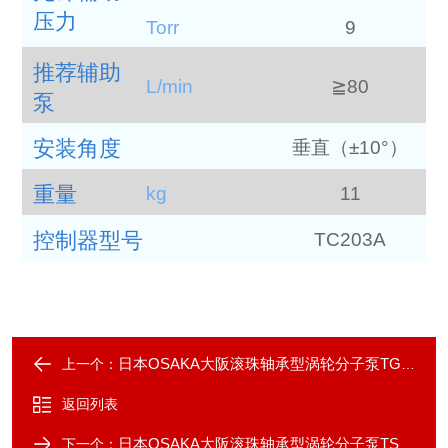
压力
Torr
9
推荐辅助
L/min
≧80
泵
安装角度
垂直（±10°）
重量
kg
11
控制器型号
TC203A
日本OSAKA大阪滚珠轴承型涡轮分子泵TG5500
上一个：
返回列表
日本OSAKA大阪滚珠轴承型涡轮分子泵TS440
下一个：