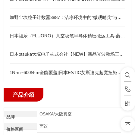
加野尘埃粒子计数器3887：洁净环境中的“微观哨兵”与洁净度“审计官”
日本福乐（FLUORO）真空吸笔半导体精密搬运工具-藤田光学
日本otsuka大塚电子株式会社【NEW】新品光波动场三次元显微镜MINUK
1N·m~600N·m全能覆盖|日本ESTIC艾斯迪克超宽扭矩弯头枪
产品介绍
OSAKA/大阪真空
品牌
面议
价格区间