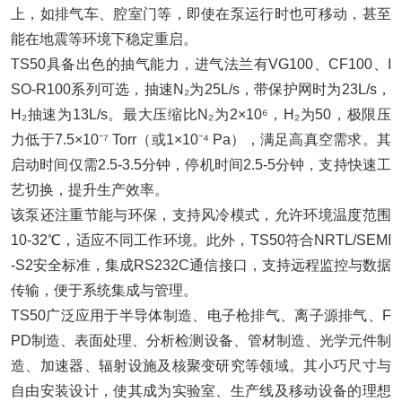
上，如排气车、腔室门等，即使在泵运行时也可移动，甚至
能在地震等环境下稳定重启。
TS50具备出色的抽气能力，进气法兰有VG100、CF100、I
SO-R100系列可选，抽速N₂为25L/s，带保护网时为23L/s，
H₂抽速为13L/s。最大压缩比N₂为2×10⁶，H₂为50，极限压
力低于7.5×10⁻⁷ Torr（或1×10⁻⁴ Pa），满足高真空需求。其
启动时间仅需2.5-3.5分钟，停机时间2.5-5分钟，支持快速工
艺切换，提升生产效率。
该泵还注重节能与环保，支持风冷模式，允许环境温度范围
10-32℃，适应不同工作环境。此外，TS50符合NRTL/SEMI
-S2安全标准，集成RS232C通信接口，支持远程监控与数据
传输，便于系统集成与管理。
TS50广泛应用于半导体制造、电子枪排气、离子源排气、F
PD制造、表面处理、分析检测设备、管材制造、光学元件制
造、加速器、辐射设施及核聚变研究等领域。其小巧尺寸与
自由安装设计，使其成为实验室、生产线及移动设备的理想