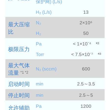
保护网) (L/s)
H₂ (L/s)
13
N₂
2×10⁶
最大压缩
比
H₂
50
Pa
< 1×10⁻⁴ *³
极限压力
Torr
< 7.5×10⁻⁷ *³
最大气体
N₂ (sccm)
600
流量
*1 *2
启动时间
min
2.5～3.5
停止时间
min
2.5～5
Pa
1200
允许辅助