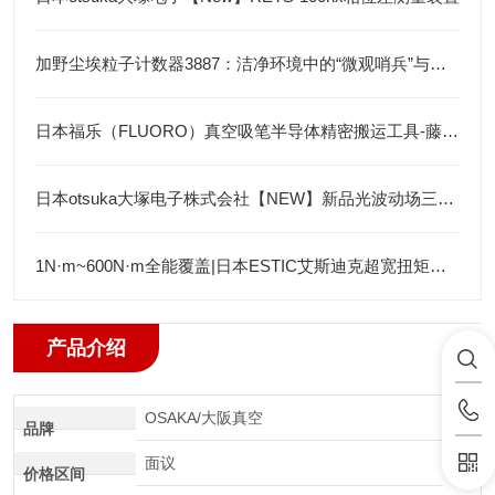
加野尘埃粒子计数器3887：洁净环境中的“微观哨兵”与洁净度“审计官”
日本福乐（FLUORO）真空吸笔半导体精密搬运工具-藤田光学
日本otsuka大塚电子株式会社【NEW】新品光波动场三次元显微镜MINUK
1N·m~600N·m全能覆盖|日本ESTIC艾斯迪克超宽扭矩弯头枪
产品介绍
OSAKA/大阪真空
品牌
面议
价格区间