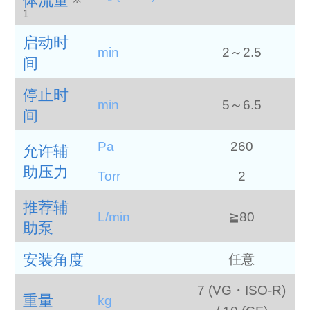
体流量
1
启动时
min
2～2.5
间
停止时
min
5～6.5
间
Pa
260
允许辅
助压力
Torr
2
推荐辅
L/min
≧80
助泵
安装角度
任意
7 (VG・ISO-R)
重量
kg