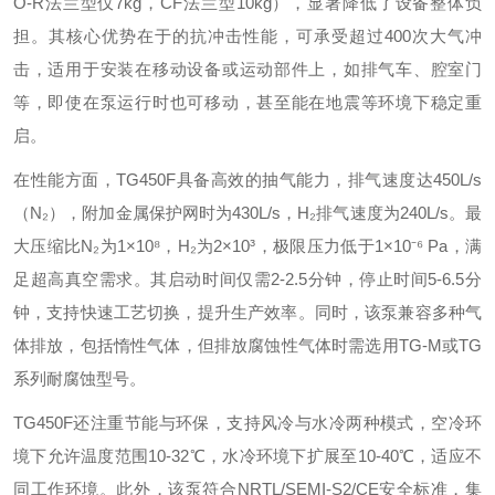
O-R法兰型仅7kg，CF法兰型10kg），显著降低了设备整体负
担。其核心优势在于的抗冲击性能，可承受超过400次大气冲
击，适用于安装在移动设备或运动部件上，如排气车、腔室门
等，即使在泵运行时也可移动，甚至能在地震等环境下稳定重
启。
在性能方面，TG450F具备高效的抽气能力，排气速度达450L/s
（N₂），附加金属保护网时为430L/s，H₂排气速度为240L/s。最
大压缩比N₂为1×10⁸，H₂为2×10³，极限压力低于1×10⁻⁶ Pa，满
足超高真空需求。其启动时间仅需2-2.5分钟，停止时间5-6.5分
钟，支持快速工艺切换，提升生产效率。同时，该泵兼容多种气
体排放，包括惰性气体，但排放腐蚀性气体时需选用TG-M或TG
系列耐腐蚀型号。
TG450F还注重节能与环保，支持风冷与水冷两种模式，空冷环
境下允许温度范围10-32℃，水冷环境下扩展至10-40℃，适应不
同工作环境。此外，该泵符合NRTL/SEMI-S2/CE安全标准，集