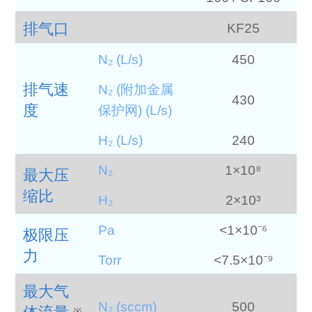
排气口
KF25
N₂ (L/s)
450
排气速
N₂ (附加金属
430
度
保护网) (L/s)
H₂ (L/s)
240
N₂
1×10⁸
最大压
缩比
H₂
2×10³
Pa
<1×10⁻⁶
极限压
力
Torr
<7.5×10⁻⁹
最大气
N₂ (sccm)
500
※