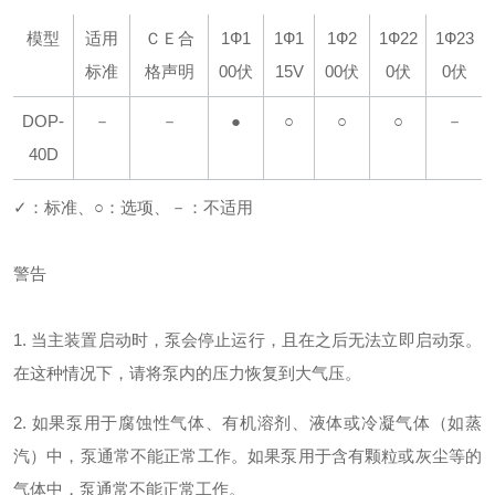
模型
适用
ＣＥ
合
1Ф
1
1Ф
1
1Ф
2
1Ф
22
1Ф
23
标准
格声明
00伏
15V
00伏
0伏
0伏
DOP-
－
－
●
○
○
○
－
40D
✓：标准、○：选项、－：不适用
警告
1. 当主装置启动时，泵会停止运行，且在之后无法立即启动泵。
在这种情况下，请将泵内的压力恢复到大气压。
2. 如果泵用于腐蚀性气体、有机溶剂、液体或冷凝气体（如蒸
汽）中，泵通常不能正常工作。如果泵用于含有颗粒或灰尘等的
气体中，泵通常不能正常工作。