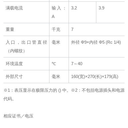
满载电流
输入：
3.2
3.9
A
重量
千克
7
入口，出口管直径
毫米
外径 Φ9×内径 Φ5 (Rc 1/4)
（内螺纹）
环境温度
℃
7～40
外部尺寸
毫米
160(宽)×270(长)×179(高)
※1
：表压显示在极限压力的 () 中。
※2：不包括电源插头和电源
代码。
相应证书／电压