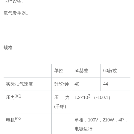
医疗设备。
氧气发生器。
规格
单位
50赫兹
60赫兹
实际抽气速度
升/分钟
40
44
※1
3
压力
压力
1.2×10
（-100.1）
(千帕)
※2
电机
单相，100V，210W，4P，
电容运行