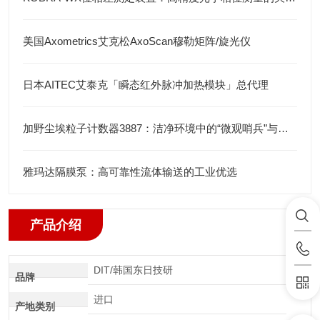
美国Axometrics艾克松AxoScan穆勒矩阵/旋光仪
日本AITEC艾泰克「瞬态红外脉冲加热模块」总代理
加野尘埃粒子计数器3887：洁净环境中的“微观哨兵”与洁净度“审计官”
雅玛达隔膜泵：高可靠性流体输送的工业优选
产品介绍
DIT/韩国东日技研
品牌
进口
产地类别