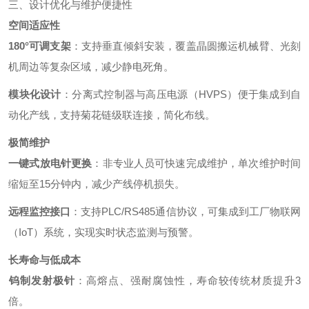
三、设计优化与维护便捷性
空间适应性
180°可调支架
‌：支持垂直倾斜安装，覆盖晶圆搬运机械臂、光刻
机周边等复杂区域，减少静电死角。
模块化设计
‌：分离式控制器与高压电源（HVPS）便于集成到自
动化产线，支持菊花链级联连接，简化布线。
极简维护
一键式放电针更换
‌：非专业人员可快速完成维护，单次维护时间
缩短至15分钟内，减少产线停机损失。
远程监控接口
‌：支持PLC/RS485通信协议，可集成到工厂物联网
（IoT）系统，实现实时状态监测与预警。
长寿命与低成本
钨制发射极针
‌：高熔点、强耐腐蚀性，寿命较传统材质提升3
倍。