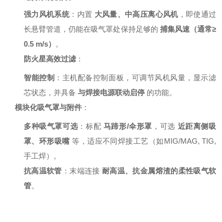
强力风机系统
：内置
大风量、中高压离心风机
，即使通过
长悬臂管道，仍能在吸气罩处保持足够的
捕集风速（通常≥
0.5 m/s）
。
防火星高效过滤
：
智能控制
：主机配备控制面板，可调节风机风量，显示滤
芯状态，并具备
与焊接电源联动启停
的功能。
模块化吸气罩与附件
：
多种吸气罩可选
：标配
马蹄形/伞形罩
，可选
近距离侧吸
罩、环形吸嘴
等，适应不同焊接工艺（如MIG/MAG, TIG,
手工焊）。
抗高温软管
：末端连接
耐高温、抗金属熔渣的柔性吸气软
管
。