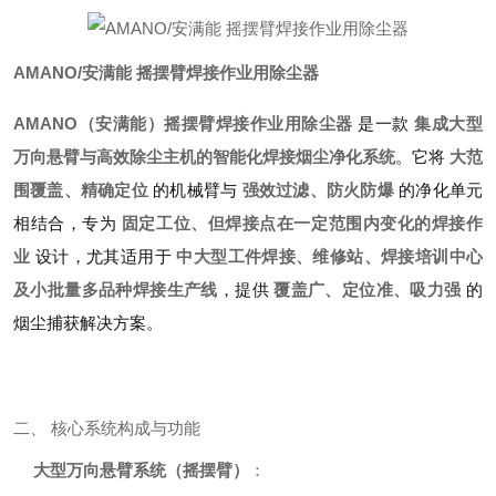
AMANO/安满能 摇摆臂焊接作业用除尘器
AMANO（安满能）摇摆臂焊接作业用除尘器
是一款
集成大型
万向悬臂与高效除尘主机的智能化焊接烟尘净化系统
。它将
大范
围覆盖、精确定位
的机械臂与
强效过滤、防火防爆
的净化单元
相结合，专为
固定工位、但焊接点在一定范围内变化的焊接作
业
设计，尤其适用于
中大型工件焊接、维修站、焊接培训中心
及小批量多品种焊接生产线
，提供
覆盖广、定位准、吸力强
的
烟尘捕获解决方案。
二、 核心系统构成与功能
大型万向悬臂系统（摇摆臂）
：