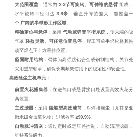
大范围覆盖
：通常由
2-3节可旋转、可伸缩的悬臂
组成，
水平旋转半径可达
3-8米
，垂直升降范围大，能覆盖一
个
广阔的半球形工作区域
。
精确定位与悬停
：采用
气动或弹簧平衡系统
，使末端的吸
气罩
轻盈灵活、可任意位置悬停
，焊工可单手轻松将其拖
动至焊点正上方最佳位置。
坚固耐用结构
：臂体为高强度铝合金或钢制结构，关节处
采用重型轴承，确保长期频繁使用下的稳定性和安全性。
高效除尘主机单元
：
前置火花捕集器
：在进气口或悬臂接口处设置高效火花分
离装置。
主过滤器
：采用
阻燃型高效滤筒
，对焊接烟尘（尤其是亚
微米级金属氧化物）过滤效率
≥99.9%
。
自动脉冲清灰
：通过定时或定压差控制，自动清理滤筒，
维持系统吸力。