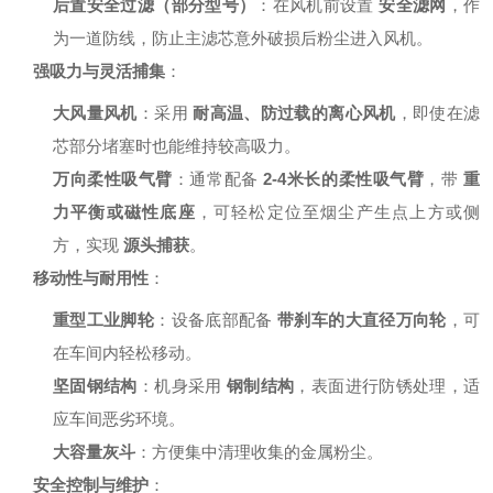
后置安全过滤（部分型号）
：在风机前设置
安全滤网
，作
为一道防线，防止主滤芯意外破损后粉尘进入风机。
强吸力与灵活捕集
：
大风量风机
：采用
耐高温、防过载的离心风机
，即使在滤
芯部分堵塞时也能维持较高吸力。
万向柔性吸气臂
：通常配备
2-4米长的柔性吸气臂
，带
重
力平衡或磁性底座
，可轻松定位至烟尘产生点上方或侧
方，实现
源头捕获
。
移动性与耐用性
：
重型工业脚轮
：设备底部配备
带刹车的大直径万向轮
，可
在车间内轻松移动。
坚固钢结构
：机身采用
钢制结构
，表面进行防锈处理，适
应车间恶劣环境。
大容量灰斗
：方便集中清理收集的金属粉尘。
安全控制与维护
：