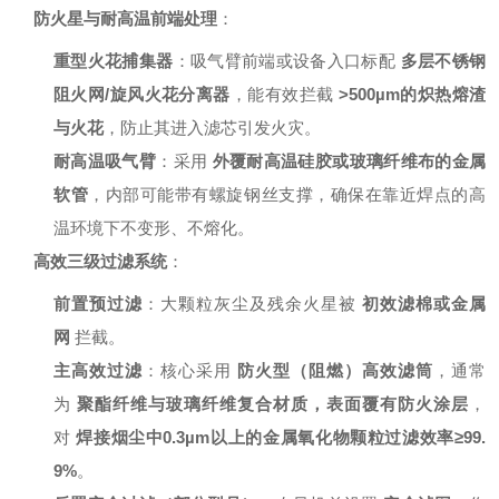
防火星与耐高温前端处理
：
重型火花捕集器
：吸气臂前端或设备入口标配
多层不锈钢
阻火网/旋风火花分离器
，能有效拦截
>500µm的炽热熔渣
与火花
，防止其进入滤芯引发火灾。
耐高温吸气臂
：采用
外覆耐高温硅胶或玻璃纤维布的金属
软管
，内部可能带有螺旋钢丝支撑，确保在靠近焊点的高
温环境下不变形、不熔化。
高效三级过滤系统
：
前置预过滤
：大颗粒灰尘及残余火星被
初效滤棉或金属
网
拦截。
主高效过滤
：核心采用
防火型（阻燃）高效滤筒
，通常
为
聚酯纤维与玻璃纤维复合材质，表面覆有防火涂层
，
对
焊接烟尘中0.3µm以上的金属氧化物颗粒过滤效率≥99.
9%
。