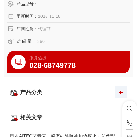
rketon) 接触晶片边缘: 3.0mm(上方), 6.0mm(下方) 长度: 18
产品型号：
5mm, 重量: 72g 日本福乐FLUORO真空吸笔/真空镊子在精
更新时间：
2025-11-18
密制
厂商性质：
代理商
访 问 量 ：
360
服务热线
028-68749778
产品分类
相关文章
日本AITEC艾泰克「瞬态红外脉冲加热模块」总代理