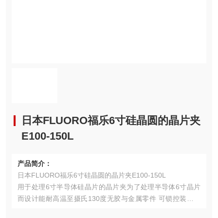
日本FLUORO福乐6寸硅晶圆的晶片夹
E100-150L
产品简介：
日本FLUORO福乐6寸硅晶圆的晶片夹E100-150L
用于处理6寸半导体硅晶片的晶片夹为了处理半导体6寸晶片
而设计能耐高温至摄氏130度无胶与金属零件 可锁控装置使
处理晶片时较为轻松 以传导性PEEK材质制成 (Polyetherethe