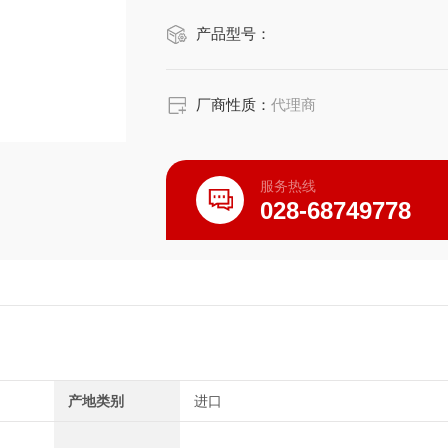
抑制空气消费量的小流量型放电针喷嘴
产品型号：
也备有两种放电针喷嘴,即通常空气消
地更换喷嘴。
清扫定时器功能通知清扫时
厂商性质：
代理商
服务热线
028-68749778
产地类别
进口