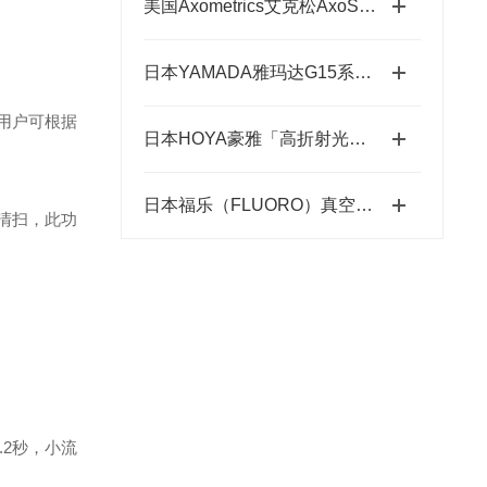
美国Axometrics艾克松AxoScan穆勒矩阵/旋光仪
日本YAMADA雅玛达G15系列超耐腐智能气动隔膜泵四川代理店
用户可根据
日本HOYA豪雅「高折射光学引擎」—2.0超高清折射率-总代理藤田光学
日本福乐（FLUORO）真空吸笔半导体精密搬运工具-藤田光学
的清扫，此功
.2秒，小流