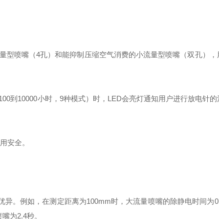
流量型喷嘴（4孔）和能抑制压缩空气消费的小流量型喷嘴（双孔），
00到10000小时，9种模式）时，LED会亮灯通知用户进行放电针
用安全‌。
优异。例如，在测定距离为100mm时，大流量喷嘴的除静电时间为0
嘴为2.4秒‌。