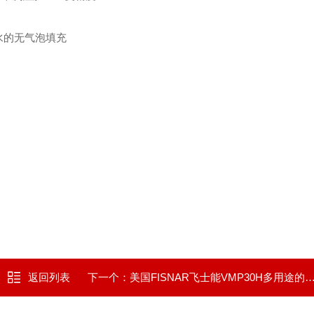
胶水的无气泡填充
返回列表
下一个：
美国FISNAR飞士能VMP30H多用途的迷你提升阀