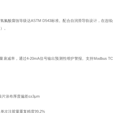
耐氢氟酸腐蚀等级达ASTM D543标准。配合自润滑导轨设计，在连续
证）。
衰减率，通过4-20mA信号输出预测性维护警报。支持Modbus T
极片涂布厚度偏差≤±3μm
单次注胶量重复精度99.2%