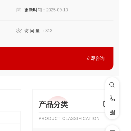
门。活塞开/关致动会导致收缩管打开或关闭，使物料流
更新时间：
2025-09-13
调节程度和阀门控制计时器确定。
访 问 量 ：
313
立即咨询
产品分类
PRODUCT CLASSIFICATION