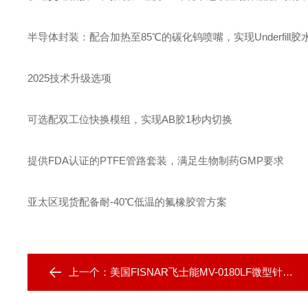
半导体封装‌：配合加热至85℃的碳化钨喷嘴，实现Underfill
2025技术升级选项‌
可选配双工位快换模组，实现AB胶1秒内切换
提供FDA认证的PTFE管路套装，满足生物制药GMP要求
亚太区现货配备耐-40℃低温的氟橡胶管方案
上一个：
美国FISNAR飞士能MV-0180LF微型针头点胶阀