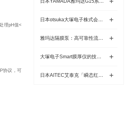
日本YAMADA雅玛达G15系列超耐腐智能气动隔膜泵四川代理店
日本otsuka大塚电子株式会社【NEW】新品光波动场三次元显微镜MINUK
处理pH值<
雅玛达隔膜泵：高可靠性流体输送的工业优选
大塚电子Smart膜厚仪的技术特点与应用优势
CP协议，可
日本AITEC艾泰克「瞬态红外脉冲加热模块」总代理