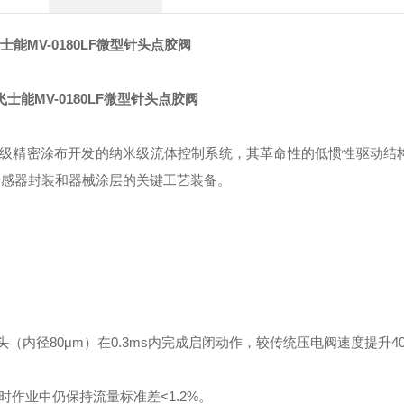
飞士能MV-0180LF微型针头点胶阀
级精密涂布开发的纳米级流体控制系统，其革命性的低惯性驱动结构可
MS传感器封装和器械涂层的关键工艺装备。
（内径80μm）在0.3ms内完成启闭动作，较传统压电阀速度提升4
作业中仍保持流量标准差<1.2%。