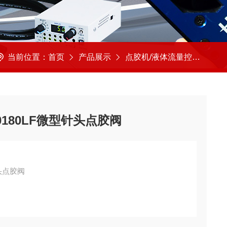
当前位置：
首页
产品展示
点胶机/液体流量控制
美
0180LF微型针头点胶阀
针头点胶阀
气压范围可能为60~90psi。