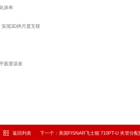
化涂布
，实现3D跨尺度互联
板平面度误差
返回列表
下一个：
美国FISNAR飞士能 710PT-U 夹管分