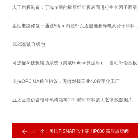
人工角膜制造‌：于8μm厚的胶原纤维膜表面进行生长因子图案
柔性电路修复‌：通过50μm内径针头逐层堆叠导电高分子材料
2025智能升级包‌
可选配AI视觉辅助系统（集成Halcon算法库），自动补偿基
支持OPC UA通信协议，无缝对接工业4.0数字化工厂
亚太区提供含银环氧树脂等12种特种材料的工艺参数数据库
上一个：
美国FISNAR飞士能 HP600 高压点胶阀