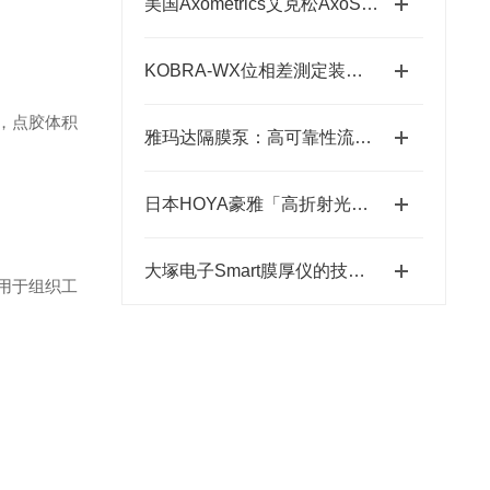
美国Axometrics艾克松AxoScan穆勒矩阵/旋光仪
KOBRA-WX位相差測定装置：高精度光学相位测量的关键技术解析
下，点胶体积
雅玛达隔膜泵：高可靠性流体输送的工业优选
日本HOYA豪雅「高折射光学引擎」—2.0超高清折射率-总代理藤田光学
大塚电子Smart膜厚仪的技术特点与应用优势
适用于组织工