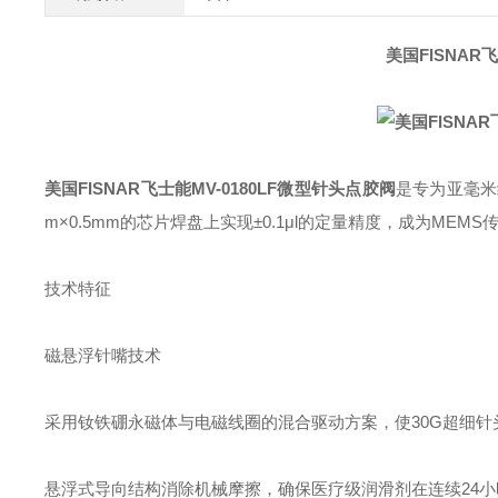
美国FISNAR
美国FISNAR飞士能MV-0180LF微型针头点胶阀
是专为亚毫米
m×0.5mm的芯片焊盘上实现±0.1μl的定量精度，成为ME
技术特征‌
磁悬浮针嘴技术‌
采用钕铁硼永磁体与电磁线圈的混合驱动方案，使30G超细针头
悬浮式导向结构消除机械摩擦，确保医疗级润滑剂在连续24小时