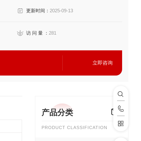
更新时间：
2025-09-13
力和点胶时间来确定，出胶量可通过调节针阀顶端的旋
料流体部件，适用于厌氧材料。可搭配DC200胶阀控制器使
5N胶阀控制器效果更佳。
访 问 量 ：
281
立即咨询
产品分类
PRODUCT CLASSIFICATION