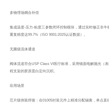
多物理场耦合补偿‌
集成温度-压力-粘度三参数闭环控制模块，通过实时修正非牛顿
重复精度达99.7%（ISO 9001:2025认证数据）。
无菌级流体通道‌
阀体流道符合USP Class VI医疗标准，采用镜面电解抛光
程支架的胶原蛋白定向沉积。
应用场景‌
芯片级倒装焊接‌：在01005封装元件上精准分配锡膏，单点直径