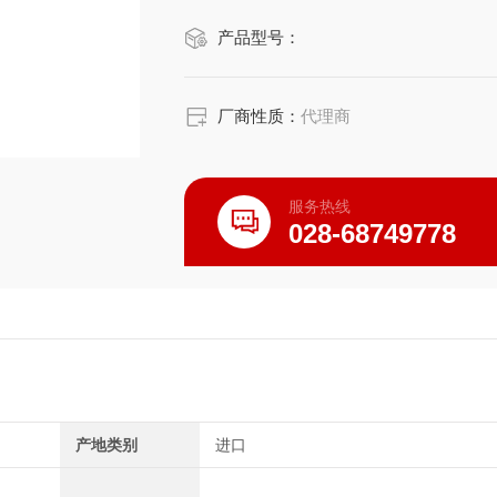
产品型号：
出胶量和速率由胶阀针头尺寸、流体压
钮来微调。MV-0180-PLF含有塑
用，如果想快速启动，使用4向VC119
厂商性质：
代理商
服务热线
028-68749778
产地类别
进口