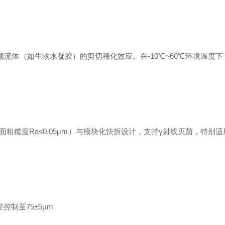
流体（如生物水凝胶）的剪切稀化效应。在-10℃~60℃环境温度
（表面粗糙度Ra≤0.05μm）与模块化快拆设计，支持γ射线灭菌，特别
控制至75±5μm