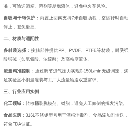
准，可输送酒精、溶剂等易燃液体，避免电火花风险。
自吸与干转保护
：内置止回阀支持7米自吸扬程，空运转时自动
停止，避免磨损。
二、材质与适配性
多材质选择
：接触部件提供PP、PVDF、PTFE等材质，耐受强
酸强碱（如氢氟酸、浓硫酸）及高粘度流体。
流量精准控制
：通过调节进气压力实现0-150L/min无级调速，满
足实验室小剂量灌装与工厂大流量输送双重需求。
三、行业应用实例
化工领域
：转移桶装脱模剂、树脂，避免人工倾倒的挥发污染。
食品医药
：316L不锈钢型号用于酒精消毒剂、食品添加剂输送，
符合FDA认证。