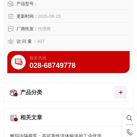
DP-10B□-D系列的公称直径为3/8″ (10 mm)，最大吐出量约
产品型号：
为18 L/min，最大可通过固体颗粒尺寸为1 mm或更小。
更新时间：
2025-08-23
NDP-20B□-D系列的公称直径为3/4″ (20 mm)，最大吐出量约
为90
厂商性质：
代理商
访 问 量 ：
407
服务热线
028-68749778
产品分类
相关文章
雅玛达隔膜泵：高可靠性流体输送的工业优选