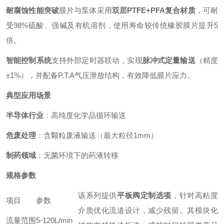
耐腐蚀性能突破
膜片与泵体采用
双层PTFE+PFA复合材质
，可耐
受98%硫酸、强碱及有机溶剂，使用寿命较传统橡胶膜片提升5
倍。
智能控制系统
支持外部定时器联动，实现
脉冲式定量输送
（精度
±1%），并配备P.T.A气压泄放结构，有效降低膜片应力。
典型应用场景
半导体行业
：高纯度化学品循环输送
危废处理
：含颗粒废液输送（最大粒径1mm）
制药领域
：无菌环境下的药液转移
规格参数
该系列提供
平板阀定制选项
，针对高粘度
项目
参数
介质优化流道设计，减少残留。其模块化
流量范围
5-120L/min