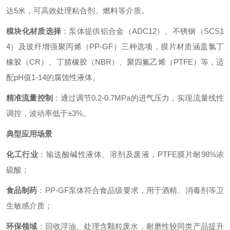
达5米，可高效处理粘合剂、燃料等介质。
模块化材质选择
：泵体提供铝合金（ADC12）、不锈钢（SCS1
4）及玻纤增强聚丙烯（PP-GF）三种选项，膜片材质涵盖氯丁
橡胶（CR）、丁腈橡胶（NBR）、聚四氟乙烯（PTFE）等，适
配pH值1-14的腐蚀性液体。
精准流量控制
：通过调节0.2-0.7MPa的进气压力，实现流量线性
调控，波动率低于±3%。
典型应用场景
化工行业
：输送酸碱性液体、溶剂及废液，PTFE膜片耐98%浓
硫酸；
食品制药
：PP-GF泵体符合食品级要求，用于酒精、消毒剂等卫
生敏感介质；
环保领域
：回收浮油、处理含颗粒废水，耐磨性较同类产品提升