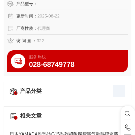
全自吸式，无需引水，可高效输送流体。
产品型号：
接液部件中没有滑动部件，消除了因密封摩擦而导致液体泄
更新时间：
2025-08-22
漏的风险。 DP-10系列的标称口径为3/8″ (10mm)，最大吐出
量约为20L/min。
厂商性质：
代理商
最大可通过固体颗粒尺寸为1mm或更小。
访 问 量 ：
322
服务热线
028-68749778
产品分类
相关文章
日本YAMADA雅玛达G15系列超耐腐智能气动隔膜泵四川代理店