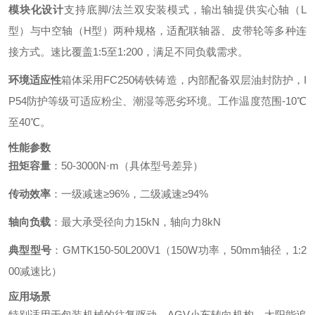
模块化设计
支持底脚/法兰双安装模式，输出轴提供实心轴（L
型）与中空轴（H型）两种规格，适配联轴器、皮带轮等多种连
接方式。速比覆盖1:5至1:200，满足不同负载需求。
环境适应性
箱体采用FC250铸铁铸造，内部配备双层油封防护，I
P54防护等级可适应粉尘、潮湿等恶劣环境。工作温度范围-10℃
至40℃。
性能参数
扭矩容量
：50-3000N·m（具体型号差异）
传动效率
：一级减速≥96%，二级减速≥94%
轴向负载
：最大承受径向力15kN，轴向力8kN
典型型号
：GMTK150-50L200V1（150W功率，50mm轴径，1:2
00减速比）
应用场景
特别适用于包装机械的往复驱动、AGV小车转向机构、太阳能追