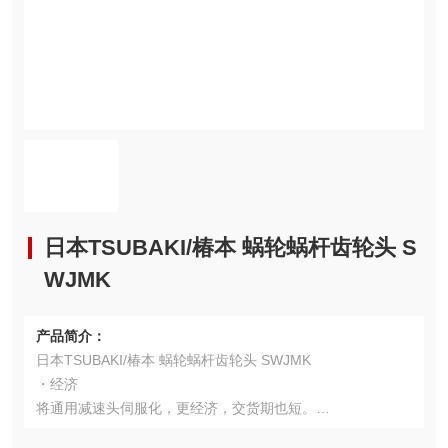
日本TSUBAKI/椿本 蜗轮蜗杆齿轮头 S
WJMK
产品简介：
日本TSUBAKI/椿本 蜗轮蜗杆齿轮头 SWJMK
・经济
将通用减速头伺服化，更经济，交货期也短。
・低噪音，低振动