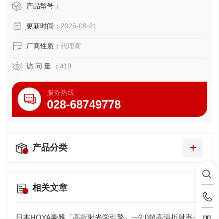
采用蜗轮齿轮，与其他齿轮传动不同，滑动接触，减低了
产品型号：
・高效率
更新时间：
2025-08-21
采用高效率斜齿轮，可最大限度地活用运伺服电机的能力。
・低噪音，长使用寿命
厂商性质：
代理商
齿轮电机具有多年的应用实绩，减速部继承了低噪音，长使
用寿命的特点。
访 问 量 ：
419
・安装方向自由
水平，垂直，倾斜等，安装角度无限制。
服务热线
028-68749778
产品分类
相关文章
日本HOYA豪雅「高折射光学引擎」—2.0超高清折射率-总代理藤田光学