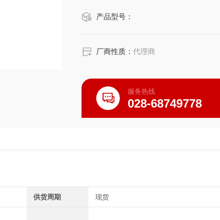
使用静音型刹车，不会在吸引时产生刺
产品型号：
・直交轴・高减速比，有助于节省装置
CSMA系列的电机长边，HCMA系列
・同其他的齿轮构造相比，背隙小，停
厂商性质：
代理商
・同其他的齿轮结构相比，蜗轮齿的齿
服务热线
028-68749778
供货周期
现货