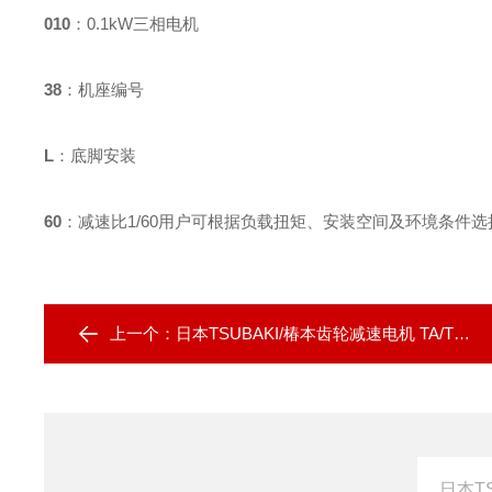
010
：0.1kW三相电机
38
：机座编号
L
：底脚安装
60
：减速比1/60
用户可根据负载扭矩、安装空间及环境条件选
上一个：
日本TSUBAKI/椿本齿轮减速电机 TA/TR系列