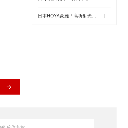
日本HOYA豪雅「高折射光学引擎」—2.0超高清折射率-总代理藤田光学