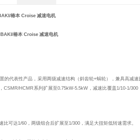
AKI/椿本 Croise 减速电机
杆传动装置的代表性产品，采用两级减速结构（斜齿轮+蜗轮），兼具高减
CSMR/HCMR系列扩展至0.75kW-5.5kW，减速比覆盖1/10-1/3
可达1/60，两级组合后扩展至1/300，满足大扭矩低转速需求。