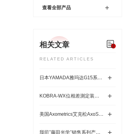
查看全部产品
相关文章
RELATED ARTICLES
日本YAMADA雅玛达G15系列超耐腐智能气动隔膜泵四川代理店
KOBRA-WX位相差測定装置：高精度光学相位测量的关键技术解析
美国Axometrics艾克松AxoScan穆勒矩阵/旋光仪
我司''藤田光学''销售系列产品成为日本MUSASHI武蔵新的代理店