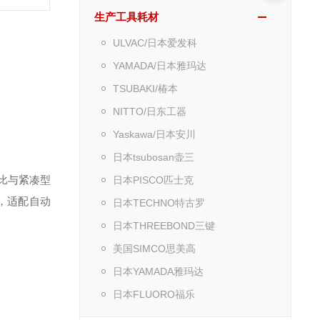
生产工具耗材
ULVAC/日本爱发科
YAMADA/日本雅玛达
TSUBAKI/椿本
NITTO/日东工器
Yaskawa/日本安川
日本tsubosan壶三
速比与紧凑型
日本PISCO匹士克
00，适配自动
日本TECHNO特古罗
日本THREEBOND三键
美国SIMCO思美高
日本YAMADA雅玛达
日本FLUORO福乐