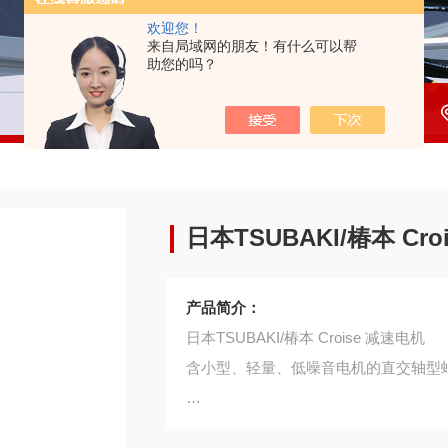
欢迎您！
来自局域网的朋友！有什么可以帮
助您的吗？
日本TSUBAKI/椿本 Cr
产品简介：
日本TSUBAKI/椿本 Croise 减速电机
含小型、轻量、低噪音电机的直交轴型
・蜗轮齿轮与其他齿轮构造相比，运转