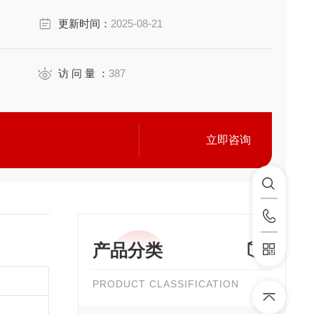
耳的金属声。
更新时间：
2025-08-21
布局空间。
的高度方向更为紧凑。
止位置精度优异。
访 问 量 ：
387
根强度更
立即咨询
产品分类
PRODUCT CLASSIFICATION