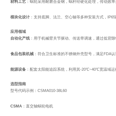
材料工艺
：蜗轮采用耐磨合金钢，蜗杆经硬化处理，传动效率达8
模块化设计
：支持底脚、法兰、空心轴等多种安装方式，IP6
应用领域
自动化产线
：用于机械臂关节驱动、传送带调速，通过低背隙特性
食品包装机械
：符合卫生标准的不锈钢外壳型号，满足FDA认
能源设备
：配套太阳能追踪系统，利用其-20℃~40℃宽温域
选型指南
型号代码示例：CSMA010-38L60
CSMA
：直交轴蜗轮电机