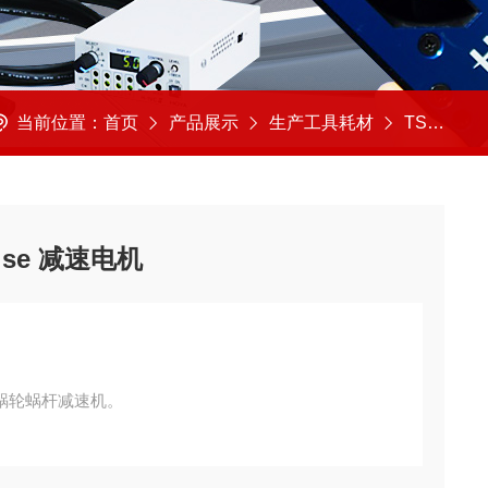
当前位置：
首页
产品展示
生产工具耗材
TSUBAKI/椿本
oise 减速电机
蜗轮蜗杆减速机。
非常平滑肃静。