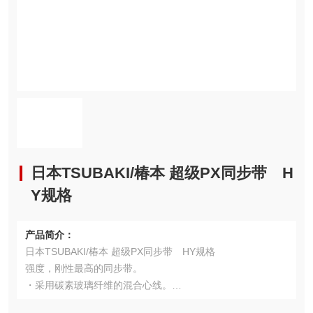
日本TSUBAKI/椿本 超级PX同步带 H
Y规格
产品简介：
日本TSUBAKI/椿本 超级PX同步带 HY规格
强度，刚性最高的同步带。
・采用碳素玻璃纤维的混合心线。
・传动能力是超级PX同步带HC规格的1.3～2.0倍。