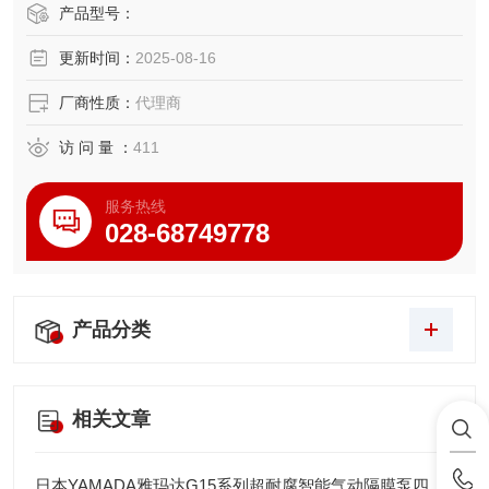
・大幅缩短减负荷延伸，实现高精度运行
产品型号：
更新时间：
2025-08-16
厂商性质：
代理商
访 问 量 ：
411
服务热线
028-68749778
产品分类
相关文章
日本YAMADA雅玛达G15系列超耐腐智能气动隔膜泵四川代理店