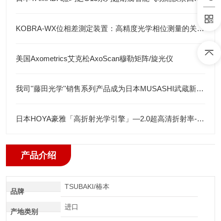
KOBRA-WX位相差測定装置：高精度光学相位测量的关键技术解析
美国Axometrics艾克松AxoScan穆勒矩阵/旋光仪
我司''藤田光学''销售系列产品成为日本MUSASHI武蔵新的代理店
日本HOYA豪雅「高折射光学引擎」—2.0超高清折射率-总代理藤田光学
产品介绍
TSUBAKI/椿本
品牌
进口
产地类别