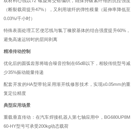
双材料心线以72°螺旋角交错编织，既保持碳素纤维的抗拉强度
（断裂载荷提升47%），又利用玻纤的弹性模量（延伸率降低至
0.03%/千小时）
特殊表面处理工艺使芯线与氯丁橡胶基体的结合强度提升60%，
避免高速运转时的层间剥离
精准传动控制
优化后的圆弧齿形将啮合噪音控制在65dB以下，相较传统型号减
少35%振动能量传递
配套开发的HA型带轮采用渐开线修形技术，实现±0.05mm的重
复定位精度
典型应用场景
重载垂直传动：在汽车焊接机器人第七轴应用中，BG680UP8M
60-HY型号可承受200kg动态载荷