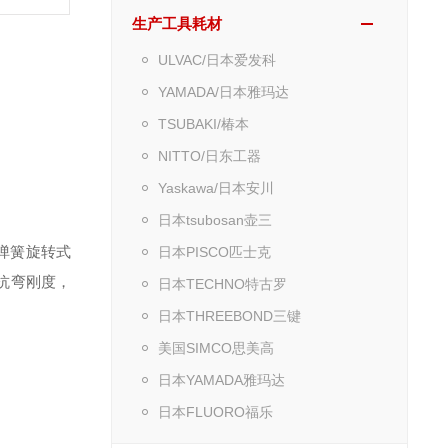
生产工具耗材
ULVAC/日本爱发科
YAMADA/日本雅玛达
TSUBAKI/椿本
NITTO/日东工器
Yaskawa/日本安川
日本tsubosan壶三
弹簧旋转式
日本PISCO匹士克
抗弯刚度，
日本TECHNO特古罗
日本THREEBOND三键
美国SIMCO思美高
日本YAMADA雅玛达
日本FLUORO福乐