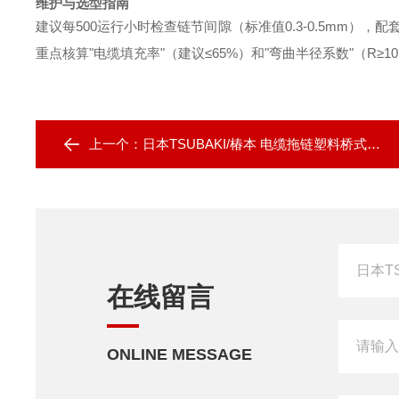
维护与选型指南
建议每500运行小时检查链节间隙（标准值0.3-0.5mm），配套
重点核算"电缆填充率"（建议≤65%）和"弯曲半径系数"（R≥1
上一个：
日本TSUBAKI/椿本 电缆拖链塑料桥式TKET型
在线留言
ONLINE MESSAGE