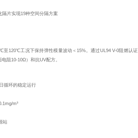
化隔片实现19种空间分隔方案
℃至120℃工况下保持弹性模量波动＜15%。通过UL94 V-0阻燃认证，
电阻10-10Ω）和抗UV配方。
次/日循环的稳定运行
1mg/m³
源站