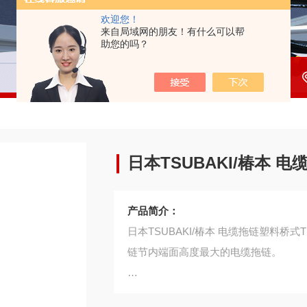
欢迎您！
来自局域网的朋友！有什么可以帮
助您的吗？
日本TSUBAKI/椿本 
产品简介：
日本TSUBAKI/椿本 电缆拖链塑料桥式T
链节内端面高度最大的电缆拖链。
・内宽尺寸种类丰富,可有效活用设置空