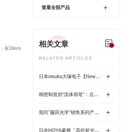
查看全部产品
相关文章
在10m/s
RELATED ARTICLES
日本otsuka大塚电子【New】RETS-100nx相位差测量装置
精密制造的“流体画笔”：点胶机技术全景解析
我司''藤田光学''销售系列产品成为日本MUSASHI武蔵新的代理店
日本HOYA豪雅「高折射光学引擎」—2.0超高清折射率-总代理藤田光学