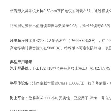
梳齿形夹具系统支持8-58mm直径电缆的混装布线，通过模块
防磨损边缘技术使电缆摩擦系数降至0.08μ，延长线缆寿命3倍
环境适应性
采用特种尼龙复合材料（PA66+30%GF），在-40
高速移动时噪音控制在58dB(A)。特殊版本可定制防静电（表面
典型应用场景
汽车焊装线
：TKET32H18型号在特斯拉上海工厂实现2.4万
半导体设备
：洁净室版本通过Class 1000认证，粒子释放量＜0.
海上平台
：盐雾测试3000小时无腐蚀，已应用于"深海一号"能