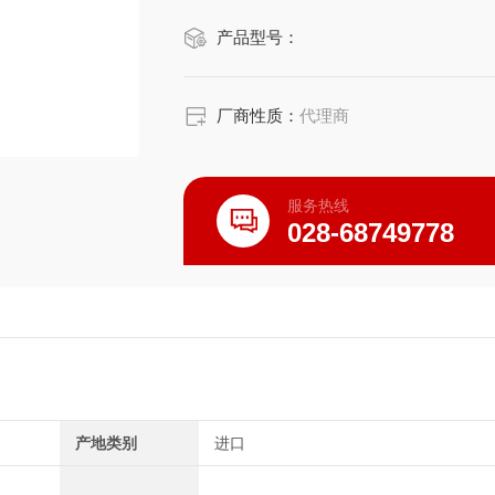
・内高尺寸大，确保更多收纳空间。
产品型号：
・符合RoHS指令产品
厂商性质：
代理商
服务热线
028-68749778
产地类别
进口