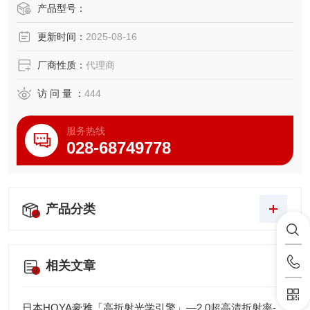
・低噪音，低出尘，有助减低环境负荷。
产品型号：
・可提供干燥环境规格（对应低湿度环境）等特殊规格。
更新时间：
2025-08-16
・符合RoHS指令产品
厂商性质：
代理商
访 问 量 ：
444
服务热线
028-68749778
产品分类
相关文章
日本HOYA豪雅「高折射光学引擎」—2.0超高清折射率-总代理藤田光学