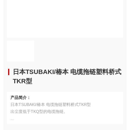
日本TSUBAKI/椿本 电缆拖链塑料桥式
TKR型
产品简介：
日本TSUBAKI/椿本 电缆拖链塑料桥式TKR型
出尘度低于TKQ型的电缆拖链。
・清洁度为ISO3。(公司内部试验结果)