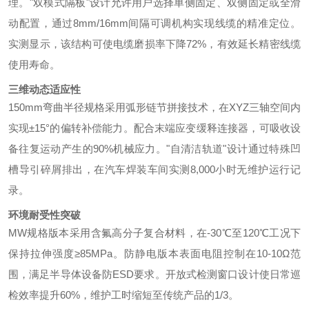
理。"双模式隔板"设计允许用户选择单侧固定、双侧固定或全滑
动配置，通过8mm/16mm间隔可调机构实现线缆的精准定位。
实测显示，该结构可使电缆磨损率下降72%，有效延长精密线缆
使用寿命。
三维动态适应性
150mm弯曲半径规格采用弧形链节拼接技术，在XYZ三轴空间内
实现±15°的偏转补偿能力。配合末端应变缓释连接器，可吸收设
备往复运动产生的90%机械应力。"自清洁轨道"设计通过特殊凹
槽导引碎屑排出，在汽车焊装车间实测8,000小时无维护运行记
录。
环境耐受性突破
MW规格版本采用含氟高分子复合材料，在-30℃至120℃工况下
保持拉伸强度≥85MPa。防静电版本表面电阻控制在10-10Ω范
围，满足半导体设备防ESD要求。开放式检测窗口设计使日常巡
检效率提升60%，维护工时缩短至传统产品的1/3。