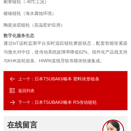
耐寒链轮（-40℃工况）
镀镍链轮（海水腐蚀环境）
陶瓷涂层链轮（高温窑炉应用）
数字化服务生态
通过IoT远程监测平台实时追踪链轮磨损状态，配套智能张紧器
与激光对中仪，使传动系统故障率降低62%。组件化产品线支持
与KHK齿轮齿条、HIWIN直线导轨等模块快速集成。
日本TSUBAKI/椿本 塑料块形链条
上一个：
返回列表
日本TSUBAKI/椿本 RS传动链轮
下一个：
在线留言