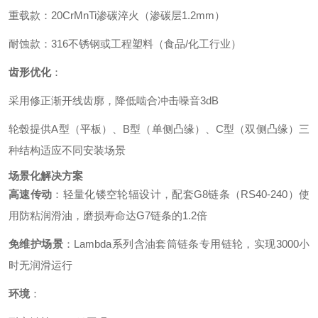
重载款：20CrMnTi渗碳淬火（渗碳层1.2mm）
耐蚀款：316不锈钢或工程塑料（食品/化工行业）
齿形优化
：
采用修正渐开线齿廓，降低啮合冲击噪音3dB
轮毂提供A型（平板）、B型（单侧凸缘）、C型（双侧凸缘）三
种结构适应不同安装场景
场景化解决方案
高速传动
：轻量化镂空轮辐设计，配套G8链条（RS40-240）使
用防粘润滑油，磨损寿命达G7链条的1.2倍
免维护场景
：Lambda系列含油套筒链条专用链轮，实现3000小
时无润滑运行
环境
：