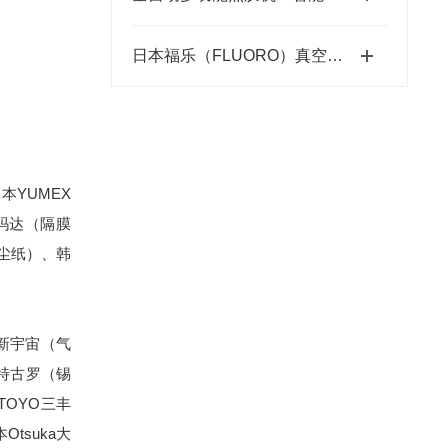
日本福乐（FLUORO）真空吸笔半导体精密搬运工具-藤田光学
本YUMEX
雅玛达（隔膜
无尘纸）、韩
 新宇宙（气
O特古罗（锡
TOYO三丰
tsuka大