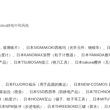
obra静电中和风枪
，玻璃镜片） 、日本SIGMAKOKI西格玛（光学元件、物镜等）、日
粘度计）、日本KANOMAX加野（粒子计数器）、日本YAMADA
品）、日本TSUBOSAN壶三（锉刀工具）、日本sakurai樱井（
；
）、日本FLUORO福乐（用于晶圆的搬运）、日本NEW-COSMOS
A富如拉（喷壶）、日本SSD西西蒂（防静电产品）、日本TECHN
康（粘度计）、日本HOZAN宝山（镊子、钳子等工具）、日本MITU
NPM脉冲（步进电机）、日本THREEBOND三键（胶水）、日本O