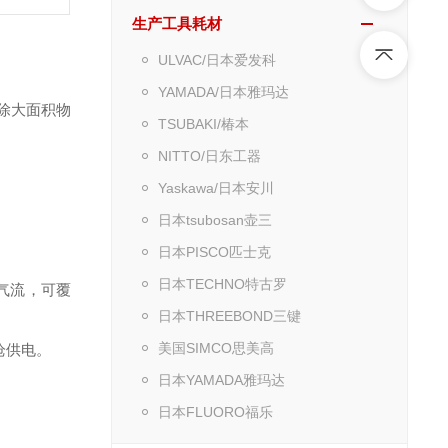
生产工具耗材
ULVAC/日本爱发科
YAMADA/日本雅玛达
清除大面积物
TSUBAKI/椿本
NITTO/日东工器
Yaskawa/日本安川
日本tsubosan壶三
日本PISCO匹士克
日本TECHNO特古罗
气流，可覆
日本THREEBOND三键
美国SIMCO思美高
风枪供电。
日本YAMADA雅玛达
日本FLUORO福乐