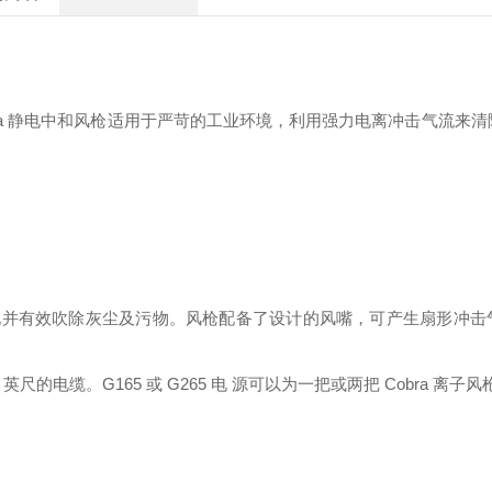
的 Cobra 静电中和风枪适用于严苛的工业环境，利用强力电离冲击气流来
静电并有效吹除灰尘及污物。风枪配备了设计的风嘴，可产生扇形冲击
 英尺的电缆。G165 或 G265 电 源可以为一把或两把 Cobra 离子