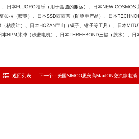
）、日本FLUORO福乐（用于晶圆的搬运）、日本NEW-COSMOS
A富如拉（喷壶）、日本SSD西西蒂（防静电产品）、日本TECHN
康（粘度计）、日本HOZAN宝山（镊子、钳子等工具）、日本MITU
NPM脉冲（步进电机）、日本THREEBOND三键（胶水）、日本O
返回列表
下一个：
美国SIMCO思美高MaxION交流静电消除棒