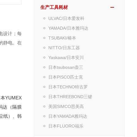
生产工具耗材
ULVAC/日本爱发科
YAMADA/日本雅玛达
电设计；每
TSUBAKI/椿本
的静电。在
NITTO/日东工器
Yaskawa/日本安川
日本tsubosan壶三
日本PISCO匹士克
日本TECHNO特古罗
日本THREEBOND三键
本YUMEX
美国SIMCO思美高
雅玛达（隔膜
无尘纸）、韩
日本YAMADA雅玛达
日本FLUORO福乐