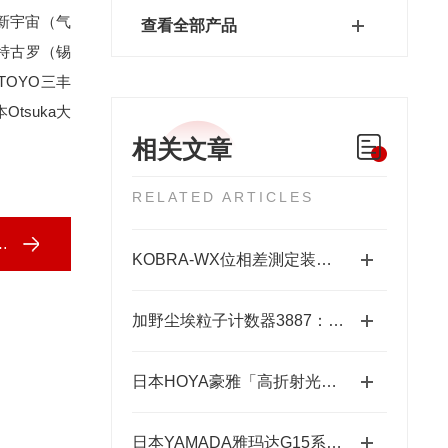
 新宇宙（气
查看全部产品
O特古罗（锡
TOYO三丰
tsuka大
相关文章
RELATED ARTICLES
KOBRA-WX位相差測定装置技术原理：让“相位”变成“光强”
加野尘埃粒子计数器3887：洁净环境监测的“眼睛”
日本HOYA豪雅「高折射光学引擎」—2.0超高清折射率-总代理藤田光学
日本YAMADA雅玛达G15系列超耐腐智能气动隔膜泵四川代理店