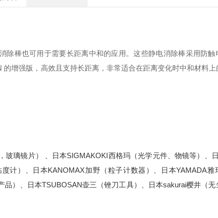
n 静电消除棒也可用于需要长距离中和的应用。这些
静电消除棒采用防触
-N 的增强版，高效且支持长距
离，非常适合在距离变化时中和材料上
，玻璃镜片） 、日本SIGMAKOKI西格玛（光学元件、物镜等）、日
粘度计）、日本KANOMAX加野（粒子计数器）、日本YAMADA
品）、日本TSUBOSAN壶三（锉刀工具）、日本sakurai樱井（
；