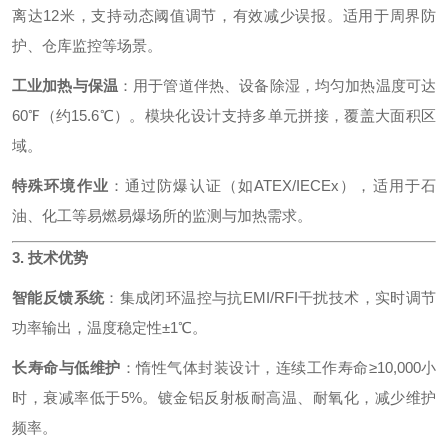
离达12米，支持动态阈值调节，有效减少误报。适用于周界防
护、仓库监控等场景。
工业加热与保温
：用于管道伴热、设备除湿，均匀加热温度可达
60℉（约15.6℃）。模块化设计支持多单元拼接，覆盖大面积区
域。
特殊环境作业
：通过防爆认证（如ATEX/IECEx），适用于石
油、化工等易燃易爆场所的监测与加热需求。
3. 技术优势
智能反馈系统
：集成闭环温控与抗EMI/RFI干扰技术，实时调节
功率输出，温度稳定性±1℃。
长寿命与低维护
：惰性气体封装设计，连续工作寿命≥10,000小
时，衰减率低于5%。镀金铝反射板耐高温、耐氧化，减少维护
频率。