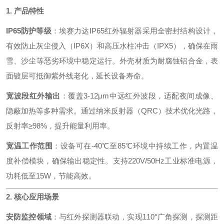
1. 产品特性
IP65防护等级
：埃赛力达IP65红外辐射器采用全密封结构设计，
有效防止灰尘侵入（IP6X）和高压水柱冲击（IPX5），确保在雨
雪、沙尘等恶劣环境中稳定运行。外壳材质为耐腐蚀铝合金，表
面镀层可抵御紫外线老化，延长设备寿命。
宽波段红外输出
：覆盖3-12μm中远红外波段，适配夜间成像、
隐蔽加热等多种需求。通过纳米反射器（QRC）技术优化光路，
反射率≥98%，提升能量利用率。
宽温工作范围
：设备可在-40℃至85℃环境中持续工作，内置温
度补偿模块，确保输出稳定性。支持220V/50Hz工业标准电源，
功耗低至15W，节能高效。
2. 核心应用场景
安防监控领域
：与红外探测器联动，实现110°广角探测，探测距