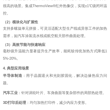
很高的场景。集成ThermoView®红外热像仪，实现±1℃级闭环温
控。
（2）模块化与扩展性
支持多螺旋单元拼接，可灵活适配大型生产线或异形工件的加热
需求，如汽车涂装流水线或航空航天部件曲面处理。
（3）高效节能与快速响应
毫秒级升温能力显著提升生产效率，能耗较传统加热方式降低1
5%-20%。
4. 典型应用场景
半导体制造
：用于晶圆退火和光刻胶固化，解决边缘热应力问
题。
汽车工业
：针对涡轮叶片、车身曲面等复杂部件的局部热处理。
3D打印后处理
：均匀加热打印件，减少内应力变形。