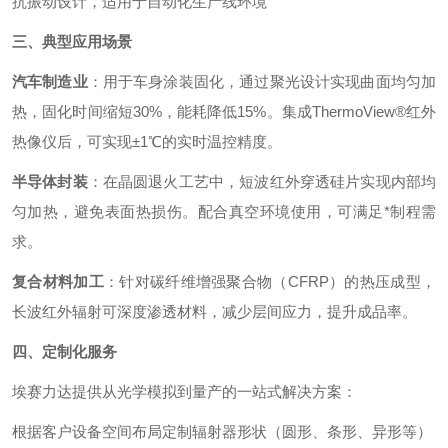
抗振动设计，适用于自动化生产线环境
三、典型应用场景
汽车制造业
：
用于车身涂装固化，通过聚光设计实现曲面均匀加
热，固化时间缩短30%，能耗降低15%。集成ThermoView®红外
热像仪后，可实现±1℃的实时温控精度。
半导体封装
：
在晶圆退火工艺中，短波红外穿透硅片实现内部均
匀加热，避免表面热损伤。配合真空环境使用，可满足*制程需
求。
复合材料加工
：
针对碳纤维增强聚合物（CFRP）的热压成型，
长波红外辐射可深度渗透材料，减少层间应力，提升成品率。
四、定制化服务
埃赛力达提供从光学模拟到量产的一站式解决方案：
根据客户设备空间布局定制辐射器形状（圆形、条形、异形等）