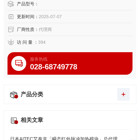
化拼接设计可灵活适配不同检测工位，特别适用于3C电子元
产品型号：
件外观检测、PCB板焊点检查等对空间要求严苛的场景，已
更新时间：
2025-07-07
通过IP65防护认证并兼容主流工业相机触发协议。
厂商性质：
代理商
访 问 量 ：
394
服务热线
028-68749778
产品分类
相关文章
日本AITEC艾泰克「瞬态红外脉冲加热模块」总代理