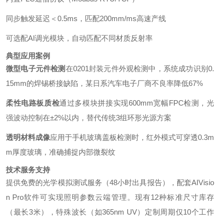
同步触发延迟＜0.5ms，匹配200mm/ms高速产线
可选配AI调光模块，自动匹配不同材质反射率
典型应用案例
微型电子元件检测
在0201封装元件外观检测中，系统成功识别0.
15mm的焊锡桥接缺陷，某日系汽车电子厂商不良率降低67%
柔性电路板质检
通过多模块拼接实现600mm宽幅FPC检测，光
强波动控制在±2%以内，替代传统3组环形光源方案
透明材料成像
应用于手机玻璃盖板检测时，红外模式可穿透0.3m
m厚度玻璃，准确捕捉内部微裂纹
技术服务支持
提供免费的光学模拟测试服务（48小时出具报告），配套AIVisio
n Pro软件可实现照明参数云端管理。现有12种标准尺寸库存
（最长3米），特殊波长（如365nm UV）定制周期仅10个工作