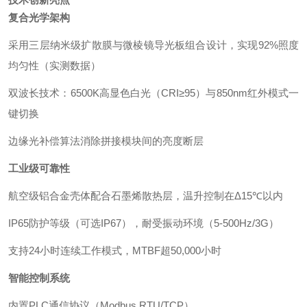
复合光学架构
采用三层纳米级扩散膜与微棱镜导光板组合设计，实现92%照度
均匀性（实测数据）
双波长技术：6500K高显色白光（CRI≥95）与850nm红外模式一
键切换
边缘光补偿算法消除拼接模块间的亮度断层
工业级可靠性
航空级铝合金壳体配合石墨烯散热层，温升控制在Δ15℃以内
IP65防护等级（可选IP67），耐受振动环境（5-500Hz/3G）
支持24小时连续工作模式，MTBF超50,000小时
智能控制系统
内置PLC通信协议（Modbus RTU/TCP）