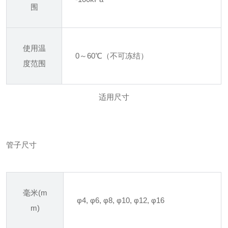
围
使用温
0～60℃（不可冻结）
度范围
适用尺寸
管子尺寸
毫米(m
φ4, φ6, φ8, φ10, φ12, φ16
m)