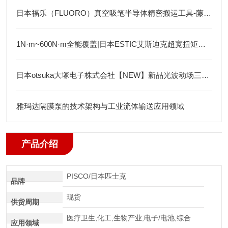
日本福乐（FLUORO）真空吸笔半导体精密搬运工具-藤田光学
1N·m~600N·m全能覆盖|日本ESTIC艾斯迪克超宽扭矩弯头枪
日本otsuka大塚电子株式会社【NEW】新品光波动场三次元显微镜MINUK
雅玛达隔膜泵的技术架构与工业流体输送应用领域
产品介绍
PISCO/日本匹士克
品牌
现货
供货周期
医疗卫生,化工,生物产业,电子/电池,综合
应用领域