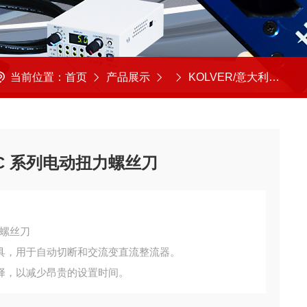
当前位置：
首页
产品展示
KOLVER/意大利
意大
CC 系列电动扭力螺丝刀
力螺丝刀
入工具，用于自动切断和交流变直流整流器。
择，以减少昂贵的设置时间。