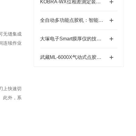
KOBRA-WX位相差測定装置：高精度光学相位测量的关键技术解析
全自动多功能点胶机：智能制造中的精密“画师”
可无缝集成
大塚电子Smart膜厚仪的技术特点与应用优势
间连续作业
武藏ML-6000X气动式点胶机在工业中的应用前景
刀上快速切
。此外，系