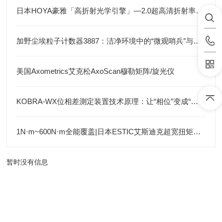
日本HOYA豪雅「高折射光学引擎」—2.0超高清折射率-总代理藤田光学
加野尘埃粒子计数器3887：洁净环境中的“微观哨兵”与洁净度“审计官”
美国Axometrics艾克松AxoScan穆勒矩阵/旋光仪
KOBRA-WX位相差測定装置技术原理：让“相位”变成“光强”
1N·m~600N·m全能覆盖|日本ESTIC艾斯迪克超宽扭矩弯头枪
暂时没有信息