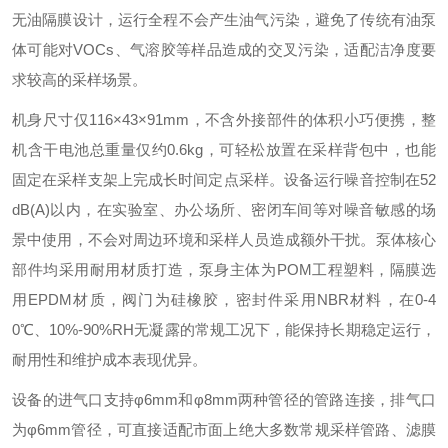
无油隔膜设计，运行全程不会产生油气污染，避免了传统有油泵
体可能对VOCs、气溶胶等样品造成的交叉污染，适配洁净度要
求较高的采样场景。
机身尺寸仅116×43×91mm，不含外接部件的体积小巧便携，整
机含干电池总重量仅约0.6kg，可轻松放置在采样背包中，也能
固定在采样支架上完成长时间定点采样。设备运行噪音控制在52
dB(A)以内，在实验室、办公场所、密闭车间等对噪音敏感的场
景中使用，不会对周边环境和采样人员造成额外干扰。泵体核心
部件均采用耐用材质打造，泵身主体为POM工程塑料，隔膜选
用EPDM材质，阀门为硅橡胶，密封件采用NBR材料，在0-4
0℃、10%-90%RH无凝露的常规工况下，能保持长期稳定运行，
耐用性和维护成本表现优异。
设备的进气口支持φ6mm和φ8mm两种管径的管路连接，排气口
为φ6mm管径，可直接适配市面上绝大多数常规采样管路、滤膜