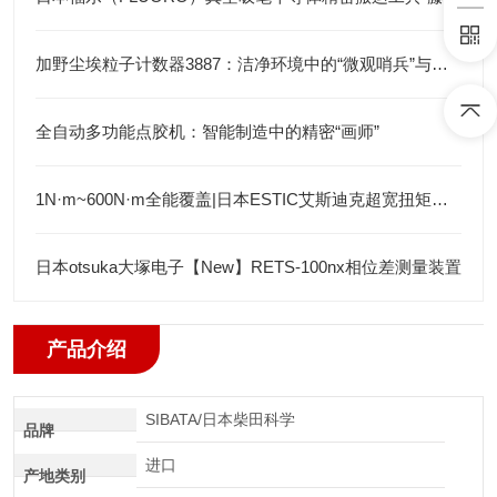
加野尘埃粒子计数器3887：洁净环境中的“微观哨兵”与洁净度“审计官”
全自动多功能点胶机：智能制造中的精密“画师”
1N·m~600N·m全能覆盖|日本ESTIC艾斯迪克超宽扭矩弯头枪
日本otsuka大塚电子【New】RETS-100nx相位差测量装置
产品介绍
SIBATA/日本柴田科学
品牌
进口
产地类别