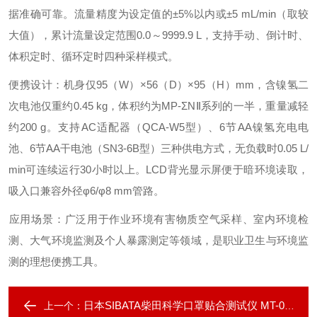
据准确可靠。流量精度为设定值的±5%以内或±5 mL/min（取较
大值），累计流量设定范围0.0～9999.9 L，支持手动、倒计时、
体积定时、循环定时四种采样模式。
‌便携设计‌：机身仅95（W）×56（D）×95（H）mm，含镍氢二
次电池仅重约0.45 kg，体积约为MP-ΣNⅡ系列的一半，重量减轻
约200 g。支持AC适配器（QCA-W5型）、6节AA镍氢充电电
池、6节AA干电池（SN3-6B型）三种供电方式，无负载时0.05 L/
min可连续运行30小时以上。LCD背光显示屏便于暗环境读取，
吸入口兼容外径φ6/φ8 mm管路。
‌应用场景‌：广泛用于作业环境有害物质空气采样、室内环境检
测、大气环境监测及个人暴露测定等领域，是职业卫生与环境监
测的理想便携工具。
日本SIBATA柴田科学口罩贴合测试仪 MT-05U
上一个：