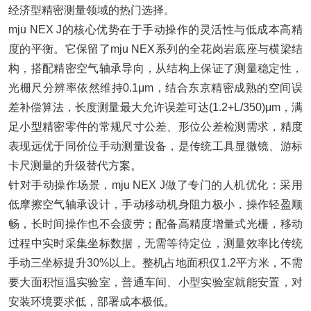
经济型精密测量领域的热门选择。
mju NEX J的核心优势在于手动操作的灵活性与低成本高精
度的平衡。它保留了mju NEX系列的全花岗岩底座与横梁结
构，搭配精密空气轴承导向，从结构上保证了测量稳定性，
光栅尺分辨率依然维持0.1μm，结合东京精密成熟的空间误
差补偿算法，长度测量最大允许误差可达(1.2+L/350)μm，满
足小型精密零件的常规尺寸公差、形位公差检测需求，精度
表现远优于同价位手动测量设备，是传统工具显微镜、游标
卡尺测量的升级替代方案。
针对手动操作场景，mju NEX J做了专门的人机优化：采用
低摩擦空气轴承设计，手动移动机身阻力极小，操作轻盈顺
畅，长时间操作也不会疲劳；配备高精度增量式光栅，移动
过程中实时采集坐标数据，无需等待定位，测量效率比传统
手动三坐标提升30%以上。整机占地面积仅1.2平方米，不需
要大面积恒温实验室，普通车间、小型实验室就能安置，对
安装环境要求低，部署成本极低。