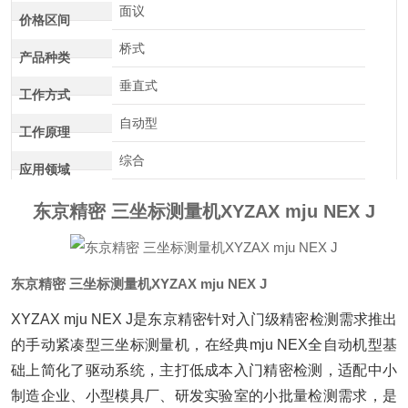
面议
价格区间
桥式
产品种类
垂直式
工作方式
自动型
工作原理
综合
应用领域
东京精密 三坐标测量机XYZAX mju NEX J
东京精密 三坐标测量机XYZAX mju NEX J
XYZAX mju NEX J是东京精密针对入门级精密检测需求推出
的手动紧凑型三坐标测量机，在经典mju NEX全自动机型基
础上简化了驱动系统，主打低成本入门精密检测，适配中小
制造企业、小型模具厂、研发实验室的小批量检测需求，是