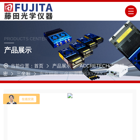
PRODUCTS CENTER
产品展示
当前位置：
首页
产品展示
ACCRETECH/东京精
密
三坐标
东京精密 三坐标测量机XYZAX mju NEX J