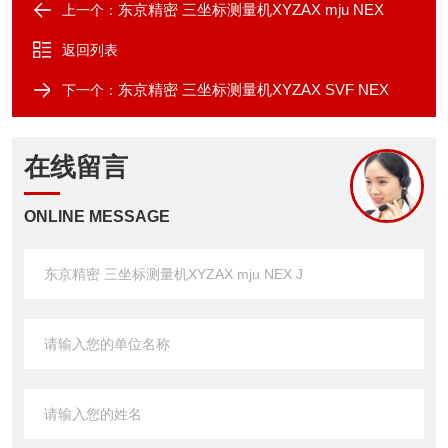
东京精密 三坐标测量机XYZAX mju NEX
上一个：
返回列表
东京精密 三坐标测量机XYZAX SVF NEX
下一个：
在线留言
ONLINE MESSAGE